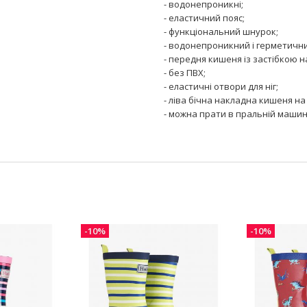
- водонепроникні;
- еластичний пояс;
- функціональний шнурок;
- водонепроникний і герметичн
- передня кишеня із застібкою н
- без ПВХ;
- еластичні отвори для ніг;
- ліва бічна накладна кишеня на
- можна прати в пральній машин
-10%
-10%