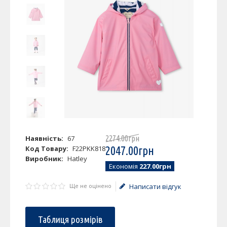
Наявність:
67
2274
.
00
грн
Код Товару:
F22PKK818
2047
.
00
грн
Виробник:
Hatley
Економія
227.00грн
Ще не оцінено
Написати відгук
Таблиця розмірів