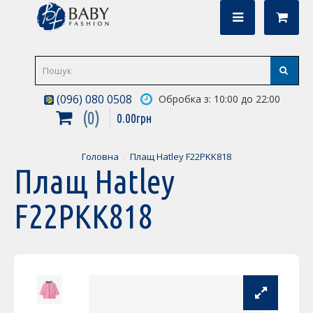
(096) 080 0508
Обробка з: 10:00 до 22:00
0
0
.
00
грн
Головна
Плащ Hatley F22PKK818
Плащ Hatley
F22PKK818