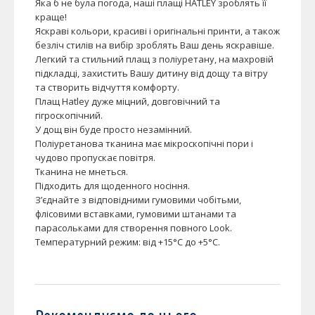
Яка б не була погода, наші плащі HATLEY зроблять її
краще!
Яскраві кольори, красиві і оригінальні принти, а також
безліч стилів на вибір зроблять Ваш день яскравіше.
Легкий та стильний плащ з поліуретану, на махровій
підкладці, захистить Вашу дитину від дощу та вітру
та створить відчуття комфорту.
Плащ Hatley дуже міцний, довговічний та
гігроскопічний.
У дощ він буде просто незамінний.
Поліуретанова тканина має мікроскопічні пори і
чудово пропускає повітря.
Тканина не мнеться.
Підходить для щоденного носіння.
З’єднайте з відповідними гумовими чобітьми,
флісовими вставками, гумовими штанами та
парасольками для створення повного Look.
Температурний режим: від +15°C до +5°C.