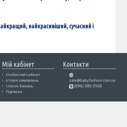
.
айкращий, найкрасивіший, сучасний і
Мій кабінет
Контакти
Особистий кабінет
Історія замовлень
sale@babyfashion.com.ua
(096) 080 0508
Список бажань
Підписки