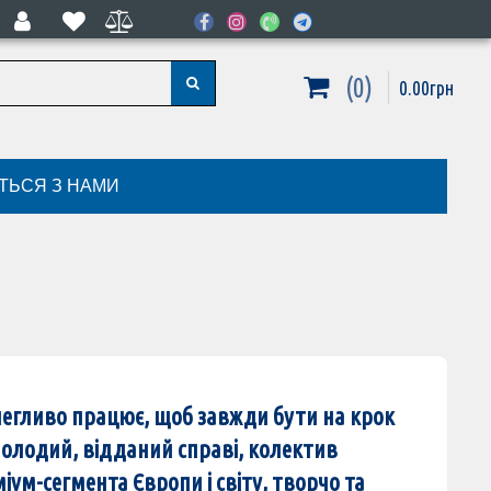
0
0
.
00
грн
ІТЬСЯ З НАМИ
полегливо працює, щоб завжди бути на крок
олодий, відданий справi, колектив
іум-сегмента Європи і світу, творчо та