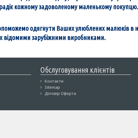
о радіє кожному задоволеному маленькому покупцю
опоможемо одягнути Ваших улюблених малюків в н
них відомими зарубіжними виробниками.
Обслуговування клієнтів
Контакти
Sitemap
Договір Оферта