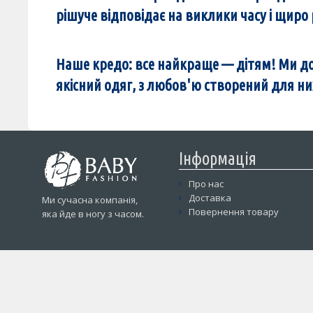
рішуче відповідає на виклики часу і щир
Наше кредо: все найкраще — дітям! Ми д
якісний одяг, з любов'ю створений для 
Інформація
Про нас
Доставка
Ми сучасна компанія,
Повернення товару
яка йде в ногу з часом.