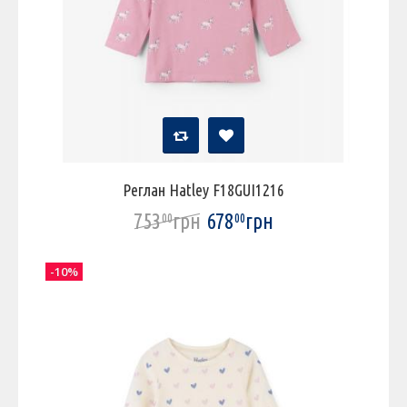
Реглан Hatley F18GUI1216
753
грн
678
грн
00
00
-10%