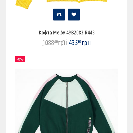
Кофта Melby 49B2083.R443
1088
грн
435
грн
00
00
-0%