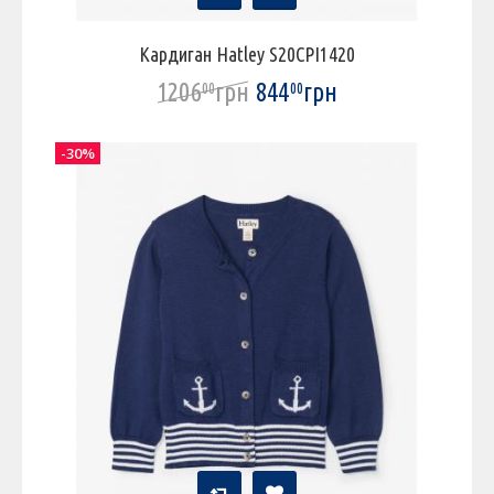
Кардиган Hatley S20CPI1420
1206
грн
844
грн
00
00
-30%