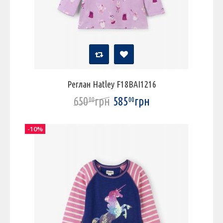
Реглан Hatley F18BAI1216
650
грн
585
грн
00
00
-10%