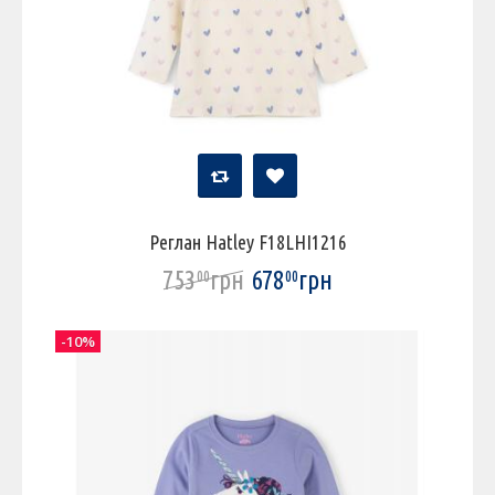
Реглан Hatley F18LHI1216
753
грн
678
грн
00
00
-10%