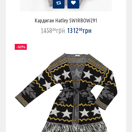
Кардиган Hatley SWIRBOW291
1458
грн
1312
грн
00
00
-60%