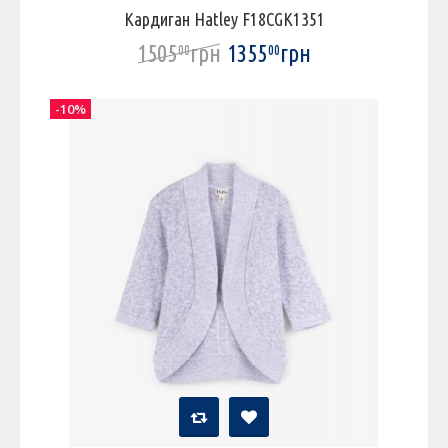
Кардиган Hatley F18CGK1351
1505
грн
1355
грн
00
00
-10%