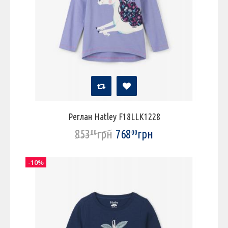
Реглан Hatley F18LLK1228
853
грн
768
грн
00
00
-10%