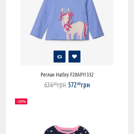
Реглан Hatley F20API1332
636
грн
572
грн
00
00
-30%