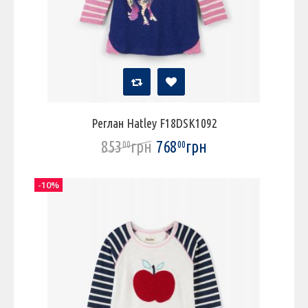
Реглан Hatley F18DSK1092
853
грн
768
грн
00
00
-10%