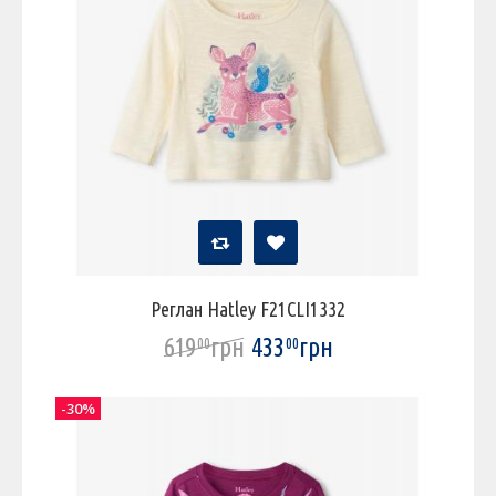
Реглан Hatley F21CLI1332
619
грн
433
грн
00
00
-30%