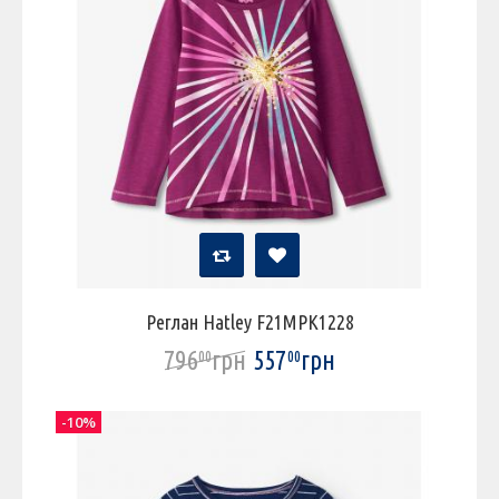
Реглан Hatley F21MPK1228
796
грн
557
грн
00
00
-10%