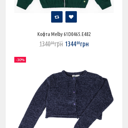
Кофта Melby 61D0465.E482
1340
грн
1344
грн
00
00
-30%