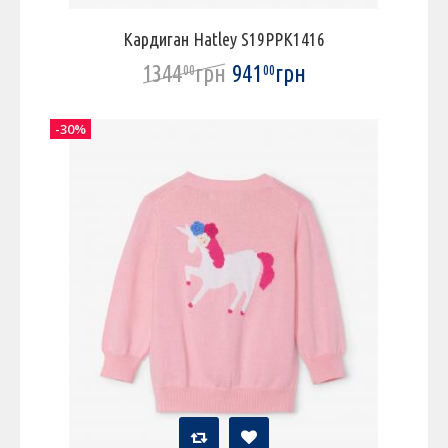
Кардиган Hatley S19PPK1416
1344
грн
941
грн
00
00
-30%