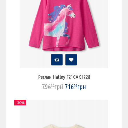
Реглан Hatley F21CAK1228
796
грн
716
грн
00
00
-30%