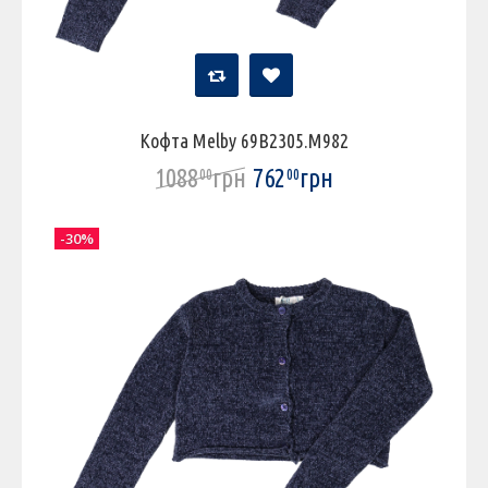
Кофта Melby 69B2305.M982
1088
грн
762
грн
00
00
-30%