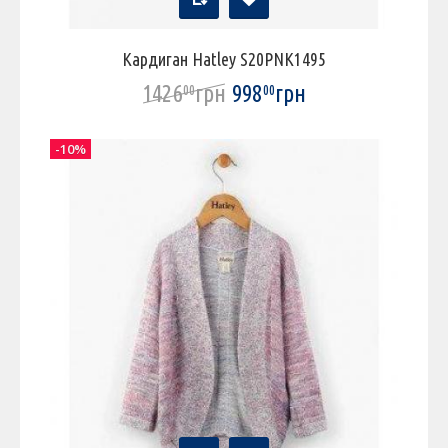
Кардиган Hatley S20PNK1495
1426
грн
998
грн
00
00
-10%