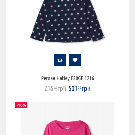
Реглан Hatley F20GFI1216
715
грн
501
грн
00
00
-10%