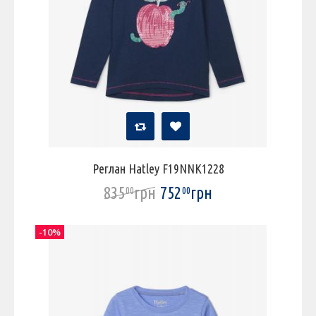
Реглан Hatley F19NNK1228
835
грн
752
грн
00
00
-10%