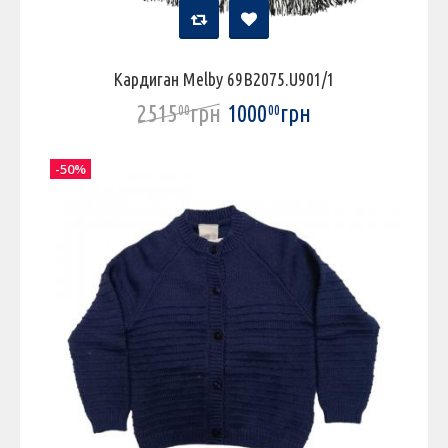
Кардиган Melby 69B2075.U901/1
2515
грн
1000
грн
00
00
-50%