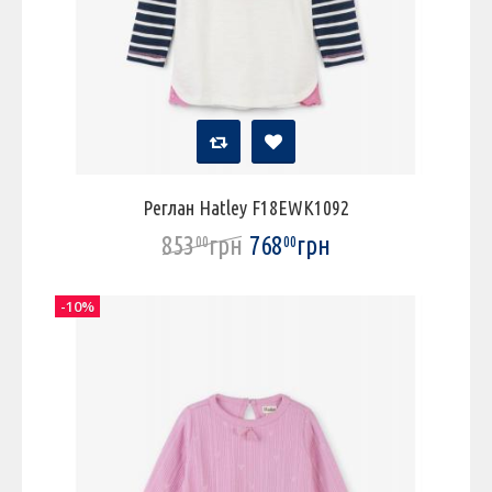
Реглан Hatley F18EWK1092
853
грн
768
грн
00
00
-10%