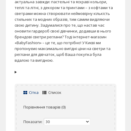
актуальна завжди: пастельні та яскраві кольори,
теплі та літні, з декором та принтами – з кофтами та
светрами можна створювати неймовірну кількість
стильних та модних образів, тим самим виділяючи
свою дитину. Задумалися про те, що настав час
оновити гардероб своєї дівчинки, додавши в нього
брендові светри реглани? Тоді інтернет-магазин
«BabyFashion» – це те, що потрібно! У Києві ми
пропонуємо максимально вигідні ціни на светри та
реглани для дівчаток, щоб Ваша покупка була
вдалою та вигідною.
Сітка
Список
Порівняння товарів (0)
Показати: