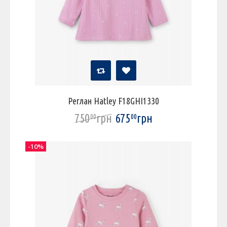
Реглан Hatley F18GHI1330
750
грн
675
грн
00
00
-10%