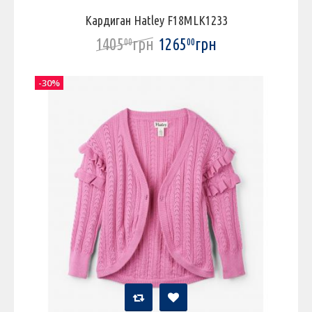
Кардиган Hatley F18MLK1233
1405
грн
1265
грн
00
00
-30%