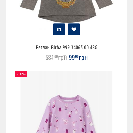
Реглан Birba 999.34065.00.48G
681
грн
99
грн
00
00
-10%