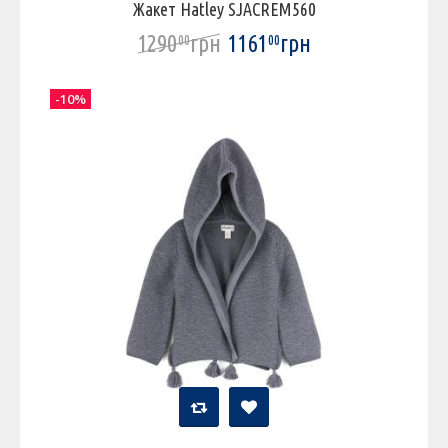
Жакет Hatley SJACREM560
1290
грн
1161
грн
00
00
-10%