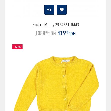
Кофта Melby 29B2351.R443
1088
грн
435
грн
00
00
-60%