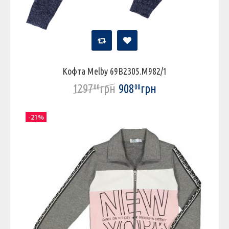
Кофта Melby 69B2305.M982/1
1297
грн
908
грн
00
00
-21%