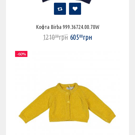
Кофта Birba 999.36724.00.70W
1210
грн
605
грн
00
00
-60%