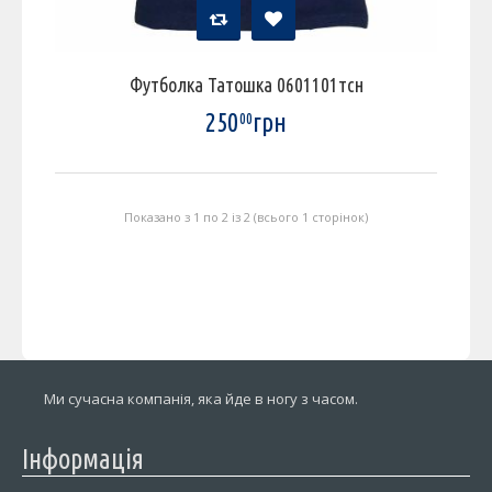
Футболка Татошка 0601101тсн
250
грн
00
Показано з 1 по 2 із 2 (всього 1 сторінок)
Ми сучасна компанія, яка йде в ногу з часом.
Інформація