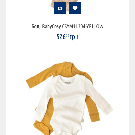
Боді BabyCosy CSYM11304-YELLOW
526
грн
00