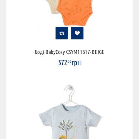
Боді BabyCosy CSYM11317-BEIGE
572
грн
00