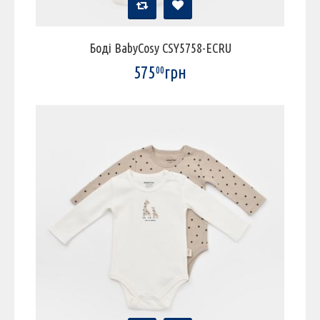
Боді BabyCosy CSY5758-ECRU
575
грн
00