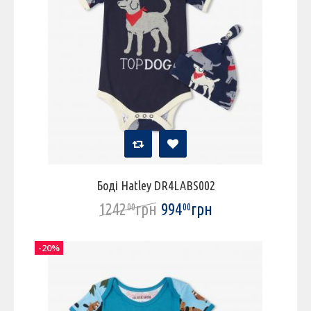
Боді Hatley DR4LABS002
1242
грн
994
грн
00
00
-20%