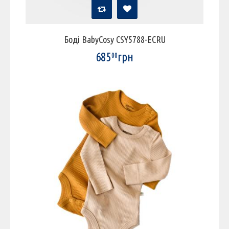
Боді BabyCosy CSY5788-ECRU
685
грн
00