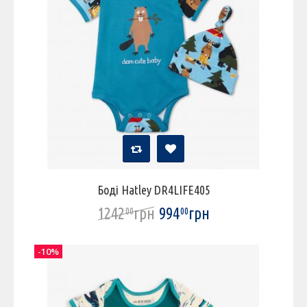
Боді Hatley DR4LIFE405
1242
грн
994
грн
00
00
-10%