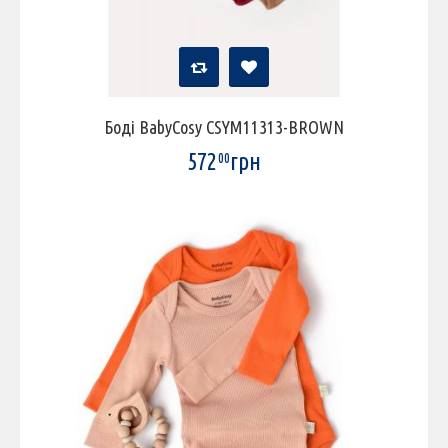
Боді BabyCosy CSYM11313-BROWN
572
грн
00