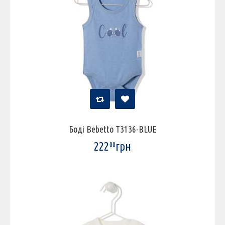
Боді Bebetto T3136-BLUE
222
грн
00