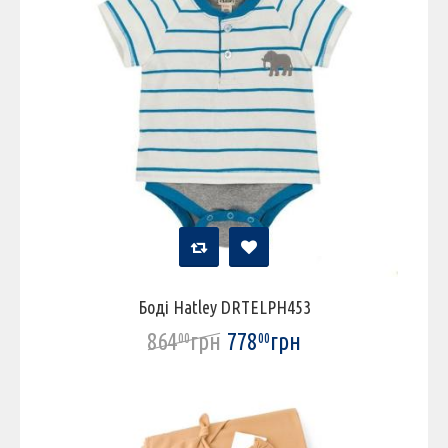
Боді Hatley DRTELPH453
864
грн
778
грн
00
00