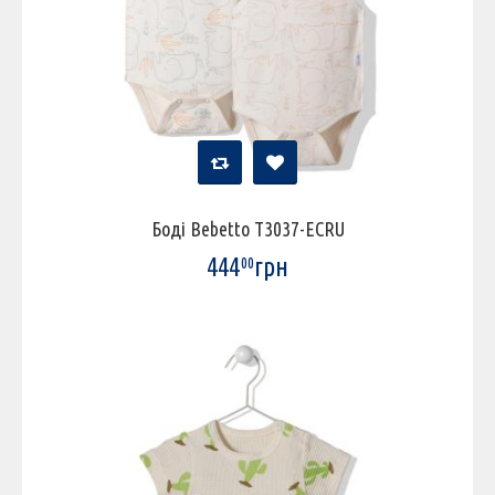
Боді Bebetto T3037-ECRU
444
грн
00