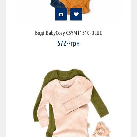
Боді BabyCosy CSYM11310-BLUE
572
грн
00