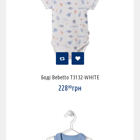
Боді Bebetto T3132-WHITE
228
грн
00