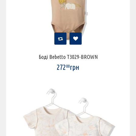
Боді Bebetto T3029-BROWN
272
грн
00