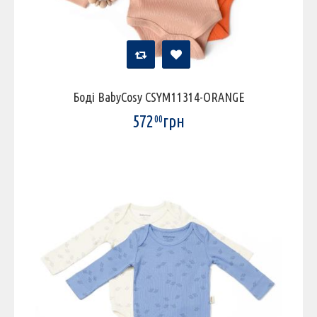
Боді BabyCosy CSYM11314-ORANGE
572
грн
00