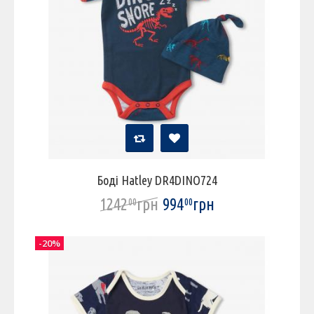
Боді Hatley DR4DINO724
1242
грн
994
грн
00
00
-20%