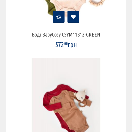
Боді BabyCosy CSYM11312-GREEN
572
грн
00