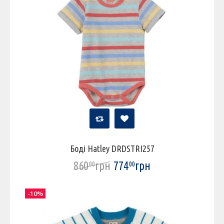
Боді Hatley DRDSTRI257
860
грн
774
грн
00
00
-10%