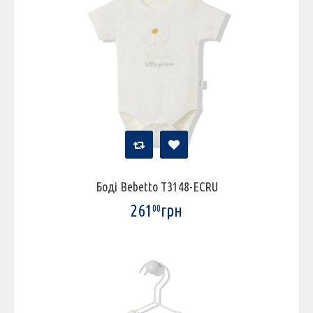
Боді Bebetto T3148-ECRU
261
грн
00