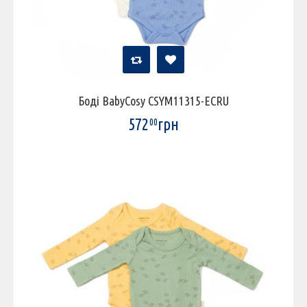
Боді BabyCosy CSYM11315-ECRU
572
грн
00