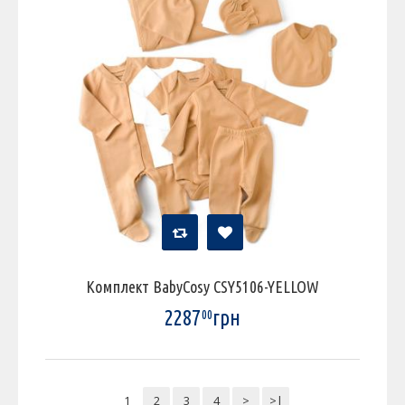
Комплект BabyCosy CSY5106-YELLOW
2287
грн
00
1
2
3
4
>
>|