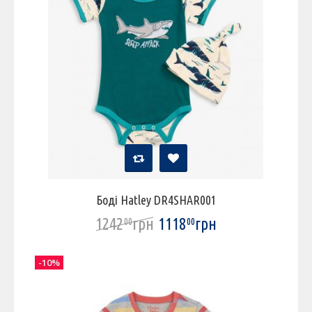
Боді Hatley DR4SHAR001
1242
грн
1118
грн
00
00
-10%