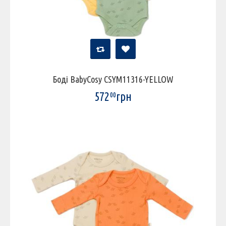
Боді BabyCosy CSYM11316-YELLOW
572
грн
00