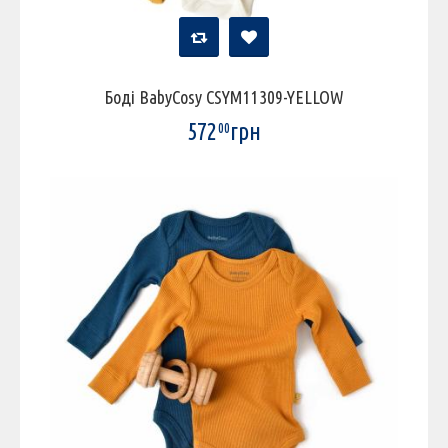
Боді BabyCosy CSYM11309-YELLOW
572
грн
00