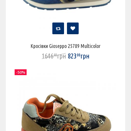
Кросівки Gioseppo 25789 Multicolor
1646
грн
823
грн
40
00
-50%