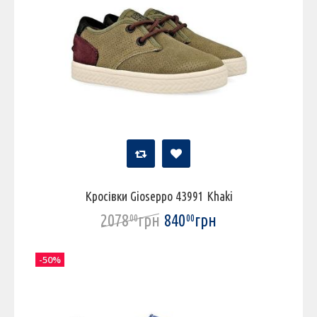
Кросівки Gioseppo 43991 Khaki
2078
грн
840
грн
00
00
-50%