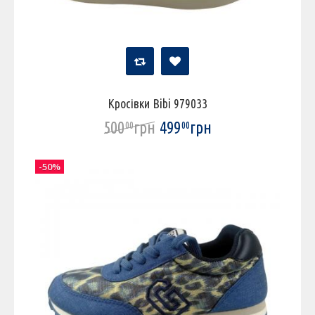
Кросівки Bibi 979033
500
грн
499
грн
00
00
-50%