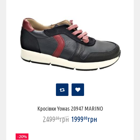
Кросівки Yowas 20947 MARINO
2499
грн
1999
грн
00
00
-20%