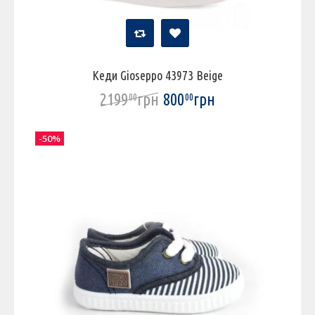
Кеди Gioseppo 43973 Beige
2199
грн
800
грн
00
00
-50%