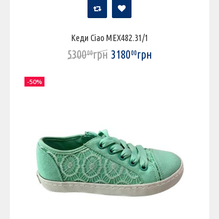
Кеди Ciao МЕХ482.31/1
5300
грн
3180
грн
00
00
-50%