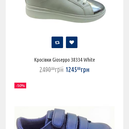
Кросівки Gioseppo 38334 White
2490
грн
1245
грн
00
00
-50%