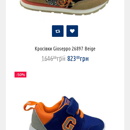
Кросівки Gioseppo 26897 Beige
1646
грн
823
грн
00
00
-50%