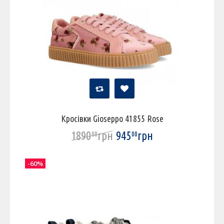
Кросівки Gioseppo 41855 Rose
1890
грн
945
грн
00
00
-60%