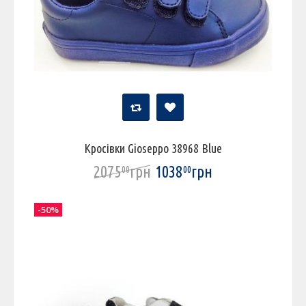
Кросівки Gioseppo 38968 Blue
2075
грн
1038
грн
00
00
-50%