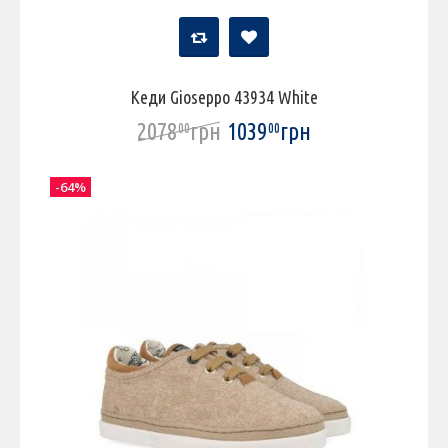
Кеди Gioseppo 43934 White
2078
грн
1039
грн
00
00
-64%