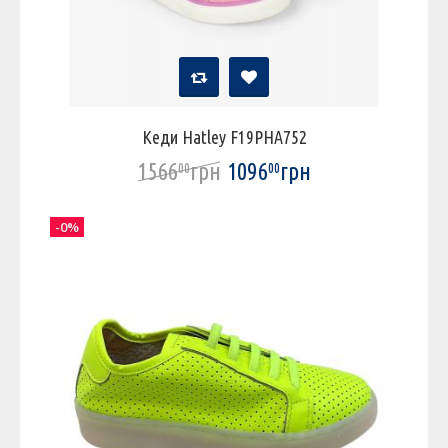
Кеди Hatley F19PHA752
1566
грн
1096
грн
00
00
-0%