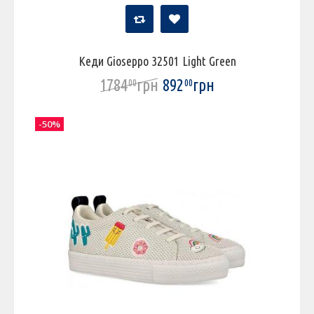
Кеди Gioseppo 32501 Light Green
1784
грн
892
грн
00
00
-50%