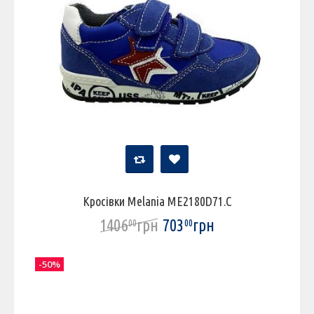
Кросівки Melania ME2180D71.C
1406
грн
703
грн
00
00
-50%