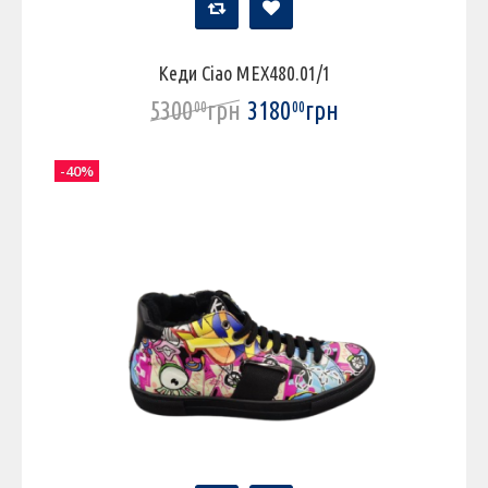
Кеди Ciao МЕХ480.01/1
5300
грн
3180
грн
00
00
-40%