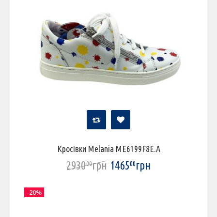
Кросівки Melania ME6199F8E.A
2930
грн
1465
грн
00
00
-20%