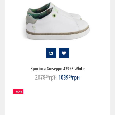
Кросівки Gioseppo 43956 White
2078
грн
1039
грн
00
00
-60%