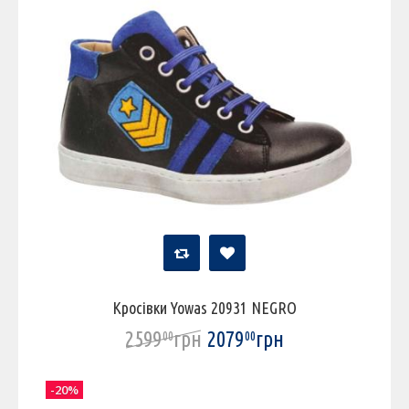
Кросівки Yowas 20931 NEGRO
2599
грн
2079
грн
00
00
-20%