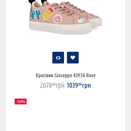
Кросівки Gioseppo 43934 Rose
2078
грн
1039
грн
00
00
-50%