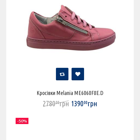
Кросівки Melania ME6060F8E.D
2780
грн
1390
грн
00
00
-50%