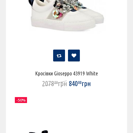
Кросівки Gioseppo 43919 White
2078
грн
840
грн
00
00
-50%