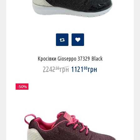
Кросівки Gioseppo 37329 Black
2242
грн
1121
грн
00
00
-50%