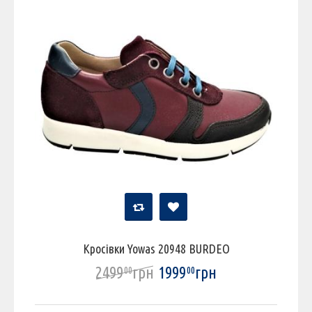
Кросівки Yowas 20948 BURDEO
2499
грн
1999
грн
00
00