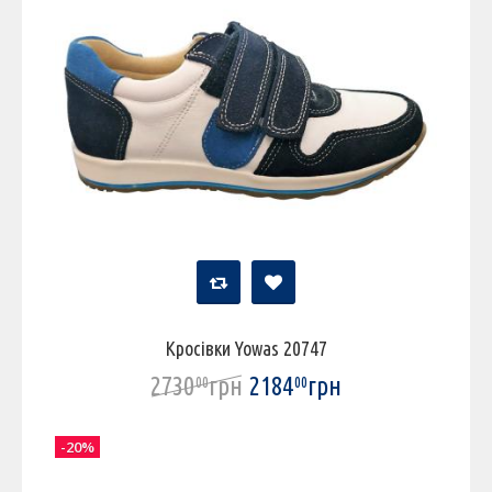
Кросівки Yowas 20747
2730
грн
2184
грн
00
00
-20%