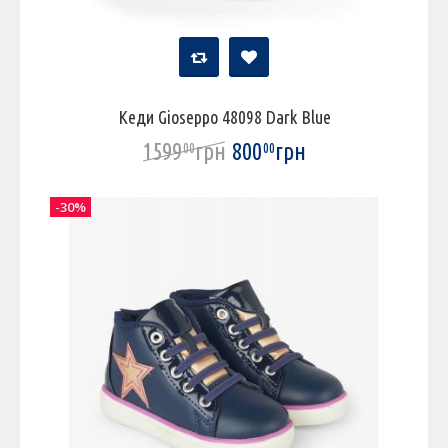
Кеди Gioseppo 48098 Dark Blue
1599
грн
800
грн
00
00
-30%