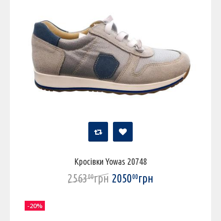
Кросівки Yowas 20748
2563
грн
2050
грн
00
00
-20%