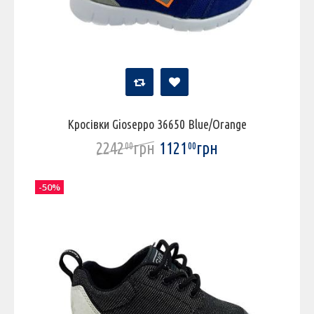
Кросівки Gioseppo 36650 Blue/Orange
2242
грн
1121
грн
00
00
-50%