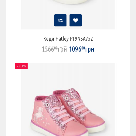
Кеди Hatley F19NSA752
1566
грн
1096
грн
00
00
-30%