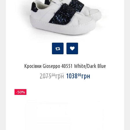
Кросівки Gioseppo 40551 White/Dark Blue
2075
грн
1038
грн
00
00
-50%