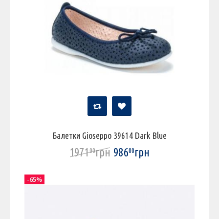
Балетки Gioseppo 39614 Dark Blue
1971
грн
986
грн
00
00
-65%