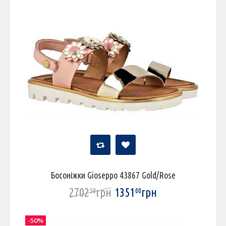
Босоніжки Gioseppo 43867 Gold/Rose
2702
грн
1351
грн
50
00
-50%