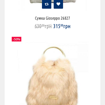
Сумка Gioseppo 26827
630
грн
315
грн
00
00
-50%