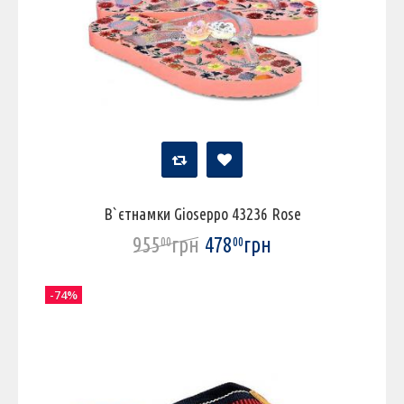
В`єтнамки Gioseppo 43236 Rose
955
грн
478
грн
00
00
-74%