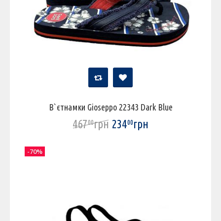
В`єтнамки Gioseppo 22343 Dark Blue
467
грн
234
грн
00
00
-70%