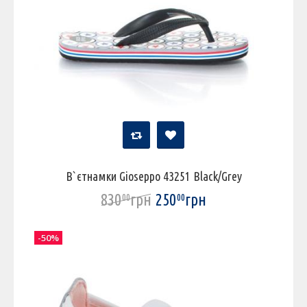
В`єтнамки Gioseppo 43251 Black/Grey
830
грн
250
грн
00
00
-50%