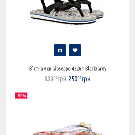
В`єтнамки Gioseppo 43269 Black/Grey
830
грн
250
грн
00
00
-50%