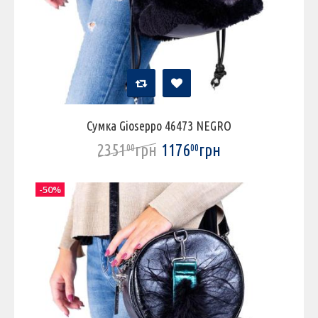
Сумка Gioseppo 46473 NEGRO
2351
грн
1176
грн
00
00
-50%