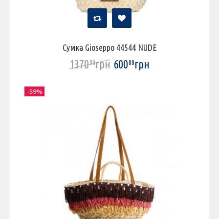
Сумка Gioseppo 44544 NUDE
1370
грн
600
грн
00
00
-59%