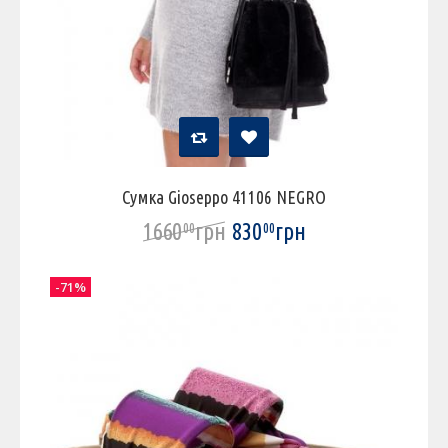
Сумка Gioseppo 41106 NEGRO
1660
грн
830
грн
00
00
-71%