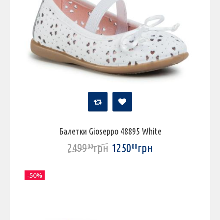
Балетки Gioseppo 48895 White
2499
грн
1250
грн
00
00
-50%