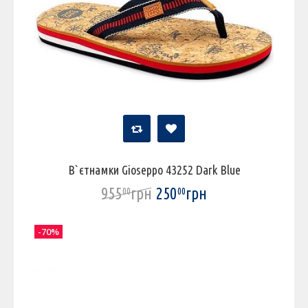
В`єтнамки Gioseppo 43252 Dark Blue
955
грн
250
грн
00
00
-70%