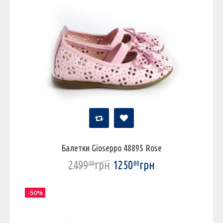
Балетки Gioseppo 48895 Rose
2499
грн
1250
грн
00
00
-50%