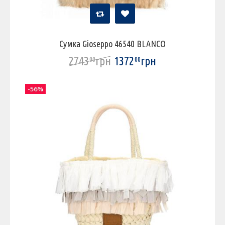
Сумка Gioseppo 46540 BLANCO
2743
грн
1372
грн
00
00
-56%