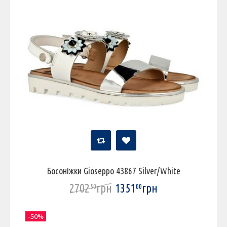
Босоніжки Gioseppo 43867 Silver/White
2702
грн
1351
грн
50
00
-50%