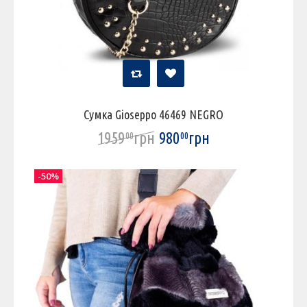
Сумка Gioseppo 46469 NEGRO
1959
грн
980
грн
00
00
-50%