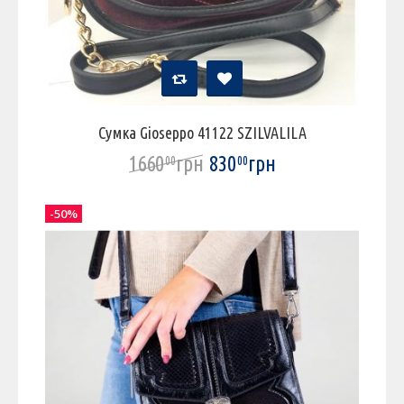
Сумка Gioseppo 41122 SZILVALILA
1660
грн
830
грн
00
00
-50%