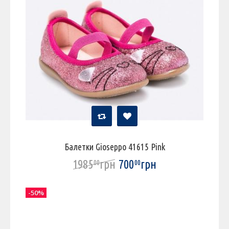
Балетки Gioseppo 41615 Pink
1985
грн
700
грн
00
00
-50%