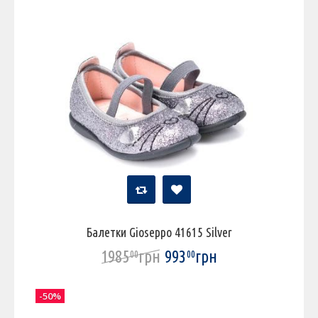
Балетки Gioseppo 41615 Silver
1985
грн
993
грн
00
00
-50%