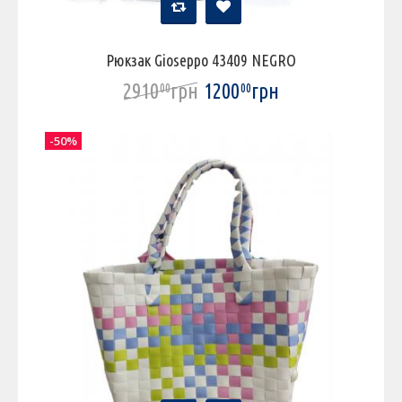
Рюкзак Gioseppo 43409 NEGRO
2910
грн
1200
грн
00
00
-50%