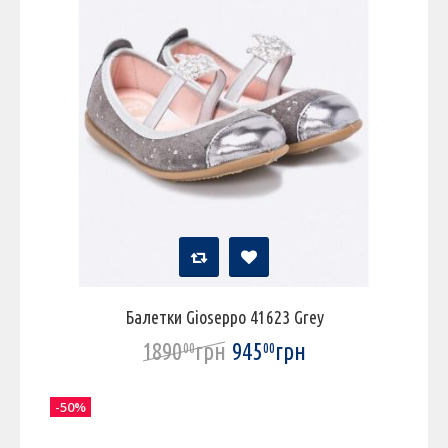
Балетки Gioseppo 41623 Grey
1890
грн
945
грн
00
00
-50%