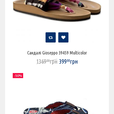
Сандалі Gioseppo 39459 Multicolor
1369
грн
399
грн
00
00
-50%