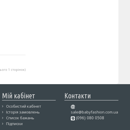
сього 1 сторінок)
Мій кабінет
Контакти
Особистий кабінет
Історія замовлень
sale@babyfashion.com.ua
(096) 080 0508
Список бажань
Підписки