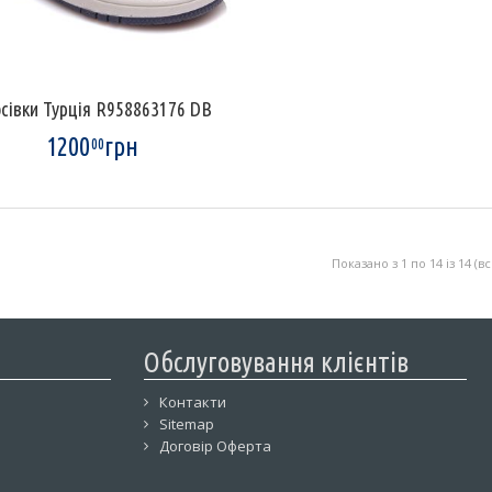
сівки Турція R958863176 DB
1200
грн
00
Показано з 1 по 14 із 14 (в
Обслуговування клієнтів
Контакти
Sitemap
Договір Оферта