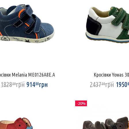
сівки Melania ME0126A8E.A
Кросівки Yowas 3
1828
грн
914
грн
2437
грн
1950
00
00
00
-20%