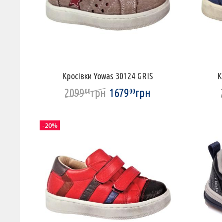
Кросівки Yowas 30124 GRIS
К
2099
грн
1679
грн
00
00
-20%