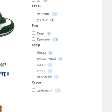
27
4
Стать
хлопчик
10
унісекс
4
Вид
Кеди
3
Кросівки
11
Колір
білий
1
коричневий
2
0067
синій
7
сірий
1
грн
00
червоний
3
Сезон
демісезон
14