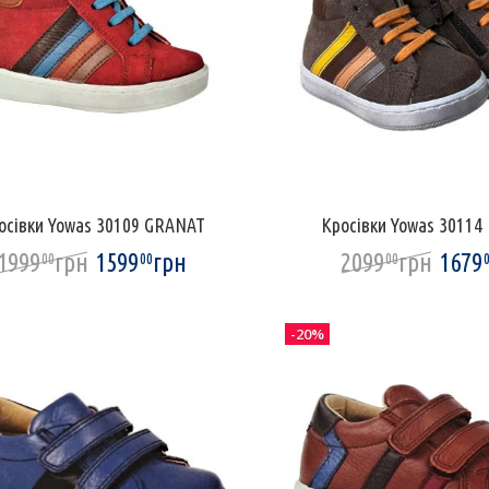
осівки Yowas 30109 GRANAT
Кросівки Yowas 3011
1999
грн
1599
грн
2099
грн
1679
00
00
00
-20%