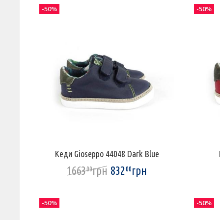
-50%
-50%
Кеди Gioseppo 44048 Dark Blue
1663
грн
832
грн
00
00
-50%
-50%