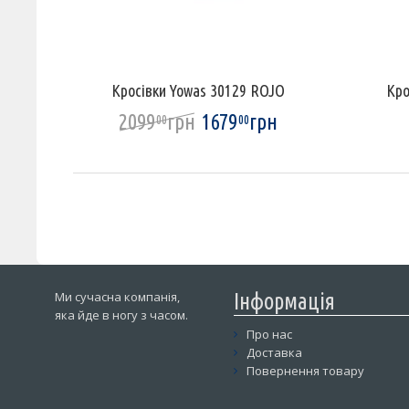
Кросівки Yowas 30129 ROJO
Кро
2099
грн
1679
грн
00
00
Ми сучасна компанія,
Інформація
яка йде в ногу з часом.
Про нас
Доставка
Повернення товару