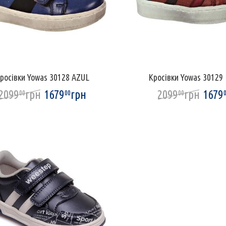
росівки Yowas 30128 AZUL
Кросівки Yowas 3012
2099
грн
1679
грн
2099
грн
1679
00
00
00