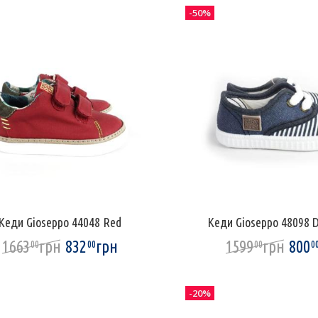
-50%
Кеди Gioseppo 44048 Red
Кеди Gioseppo 48098 D
1663
грн
832
грн
1599
грн
800
00
00
00
0
-20%