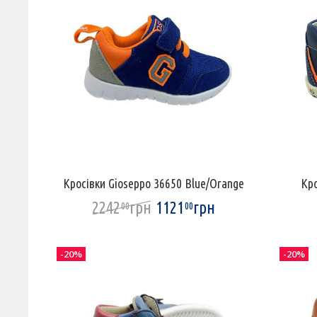
Кросівки Gioseppo 36650 Blue/Orange
Кро
2242
грн
1121
грн
00
00
-20%
-20%