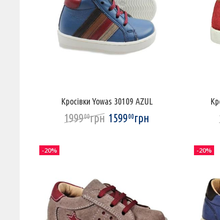
Кросівки Yowas 30109 AZUL
Кр
1999
грн
1599
грн
00
00
-20%
-20%