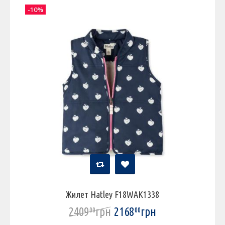
-10%
Жилет Hatley F18WAK1338
2409
грн
2168
грн
00
00