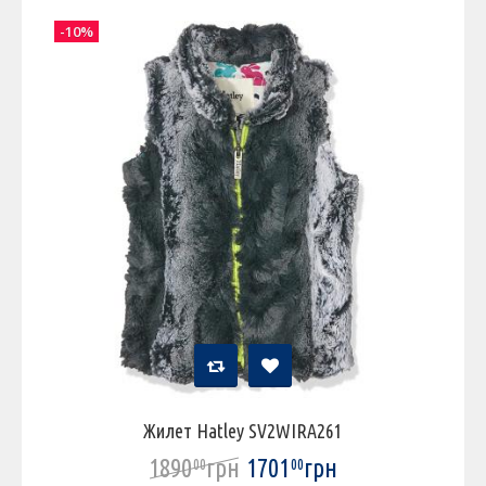
-10%
Жилет Hatley SV2WIRA261
1890
грн
1701
грн
00
00