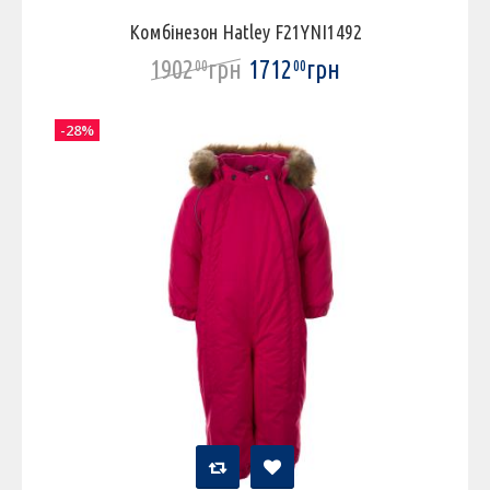
Комбінезон Hatley F21YNI1492
1902
грн
1712
грн
00
00
-28%