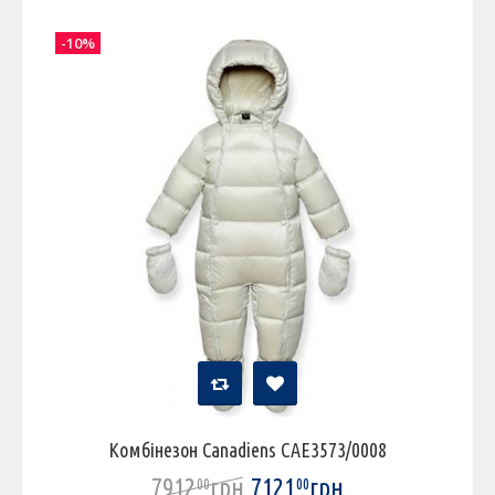
-10%
Комбінезон Canadiens CAE3573/0008
7912
грн
7121
грн
00
00