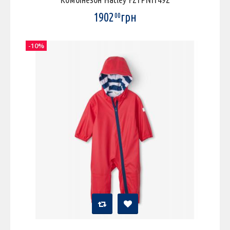
1902
грн
00
-10%