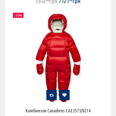
7912
грн
7121
грн
00
00
-10%
Комбінезон Canadiens CAE3573/0214