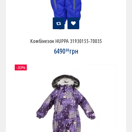
Комбінезон HUPPA 31930155-70035
6490
грн
00
-33%