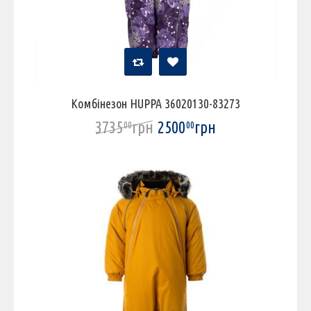
Комбінезон HUPPA 36020130-83273
3735
грн
2500
грн
00
00