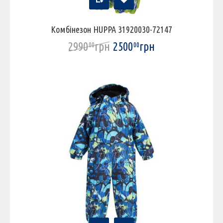
Комбінезон HUPPA 31920030-72147
2990
грн
2500
грн
00
00