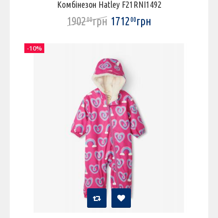
Комбінезон Hatley F21RNI1492
1902
грн
1712
грн
00
00
-10%