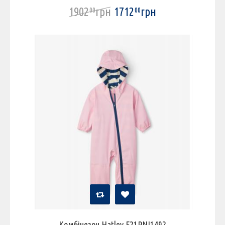
1902
грн
1712
грн
00
00
Комбінезон Hatley F21PNI1492