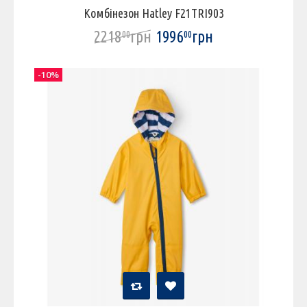
Комбінезон Hatley F21TRI903
2218
грн
1996
грн
00
00
-10%