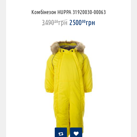
Комбінезон HUPPA 31920030-00063
3490
грн
2500
грн
00
00