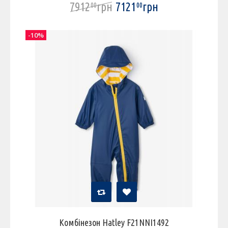
7912
грн
7121
грн
00
00
-10%
Комбінезон Hatley F21NNI1492