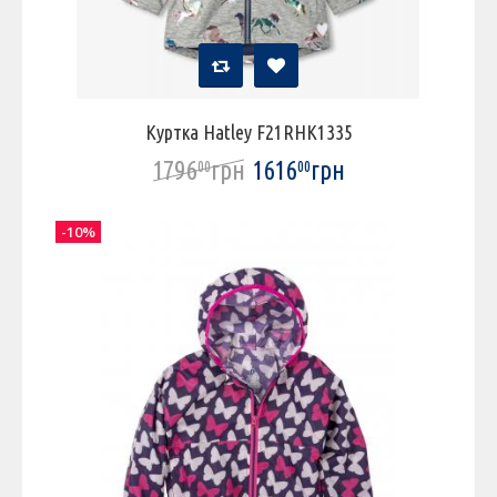
Куртка Hatley F21RHK1335
1796
грн
1616
грн
00
00
-10%