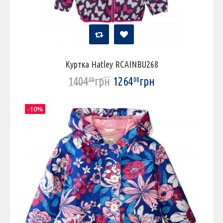
Куртка Hatley RCAINBU268
1404
грн
1264
грн
00
00
-10%