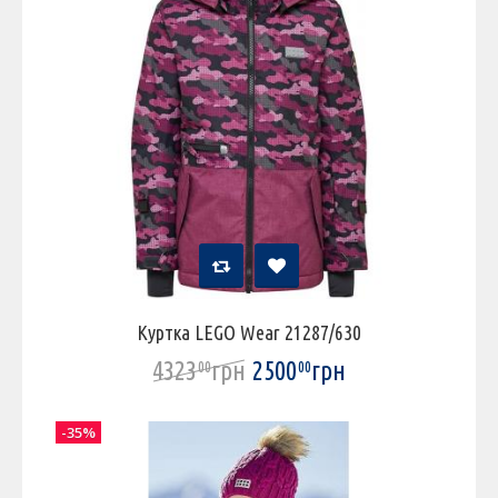
Куртка LEGO Wear 21287/630
4323
грн
2500
грн
00
00
-35%