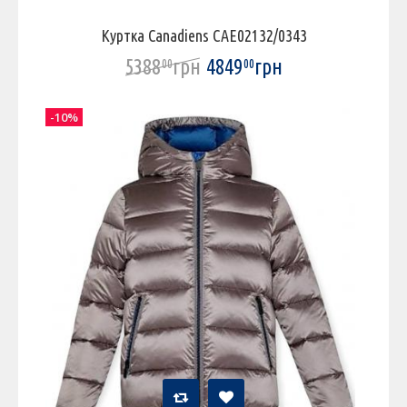
Куртка Canadiens CAE02132/0343
5388
грн
4849
грн
00
00
-10%