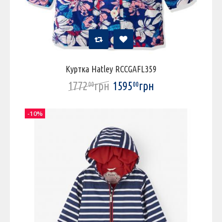
Куртка Hatley RCCGAFL359
1772
грн
1595
грн
00
00
-10%