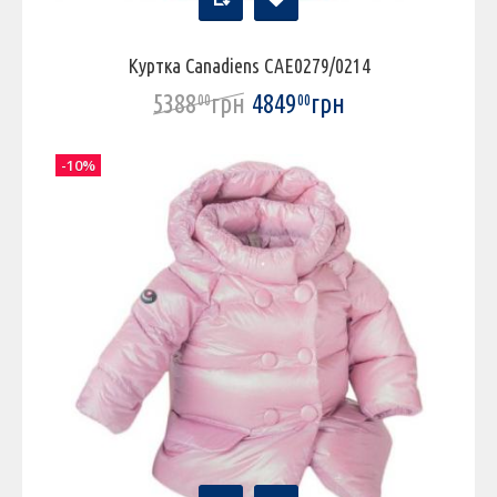
Куртка Canadiens CAE0279/0214
5388
грн
4849
грн
00
00
-10%