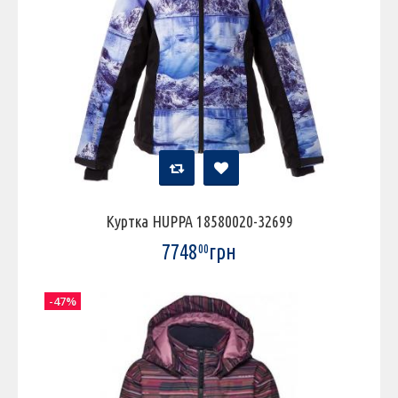
Куртка HUPPA 18580020-32699
7748
грн
00
-47%