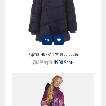
Куртка HUPPA 17910130-00086
7049
грн
4900
грн
00
00