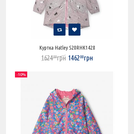
Куртка Hatley S20RHK1428
1624
грн
1462
грн
00
00
-10%