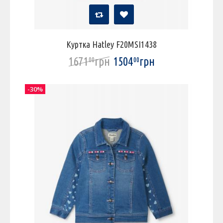
Куртка Hatley F20MSI1438
1671
грн
1504
грн
00
00
-30%