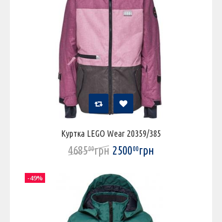
Куртка LEGO Wear 20359/385
4685
грн
2500
грн
00
00
-49%