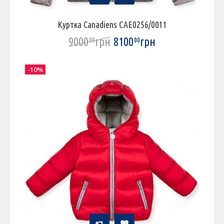
Куртка Canadiens CAE0256/0011
9000
грн
8100
грн
00
00
-10%