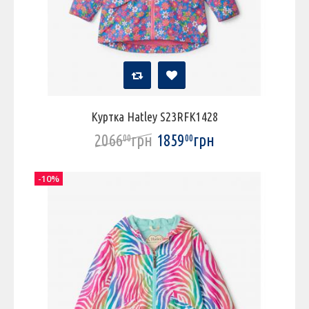
Куртка Hatley S23RFK1428
2066
грн
1859
грн
00
00
-10%