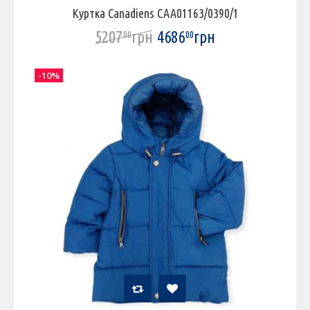
Куртка Canadiens CAA01163/0390/1
5207
грн
4686
грн
00
00
-10%