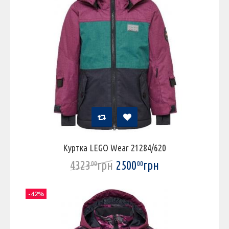
Куртка LEGO Wear 21284/620
4323
грн
2500
грн
00
00
-42%