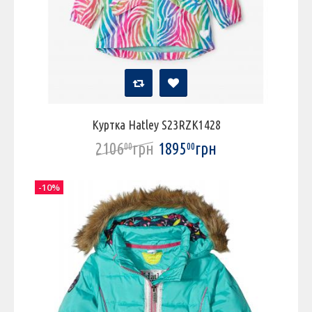
Куртка Hatley S23RZK1428
2106
грн
1895
грн
00
00
-10%