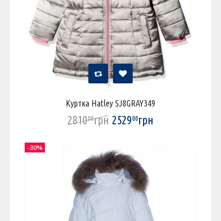
Куртка Hatley SJ8GRAY349
2810
грн
2529
грн
00
00
-30%