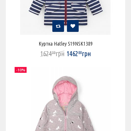
Куртка Hatley S19NSK1389
1624
грн
1462
грн
00
00
-10%