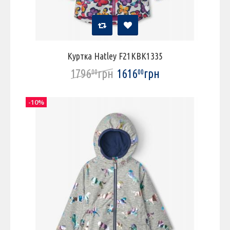
Куртка Hatley F21KBK1335
1796
грн
1616
грн
00
00
-10%