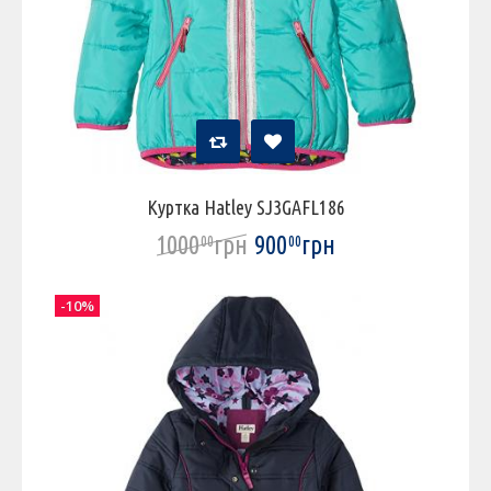
Куртка Hatley SJ3GAFL186
1000
грн
900
грн
00
00
-10%