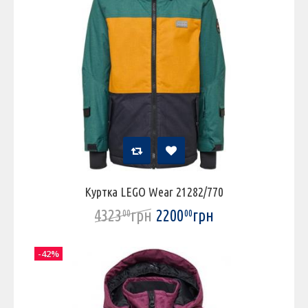
Куртка LEGO Wear 21282/770
4323
грн
2200
грн
00
00
-42%