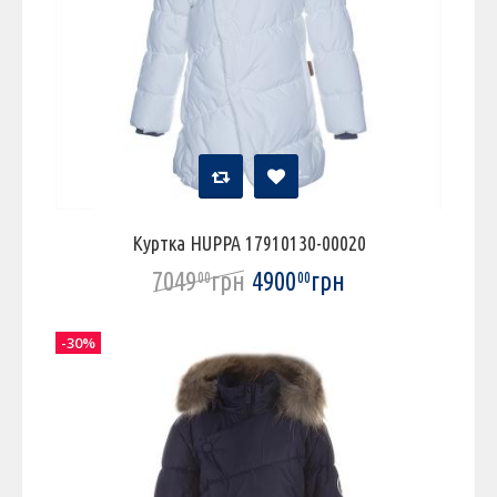
Куртка HUPPA 17910130-00020
7049
грн
4900
грн
00
00
-30%