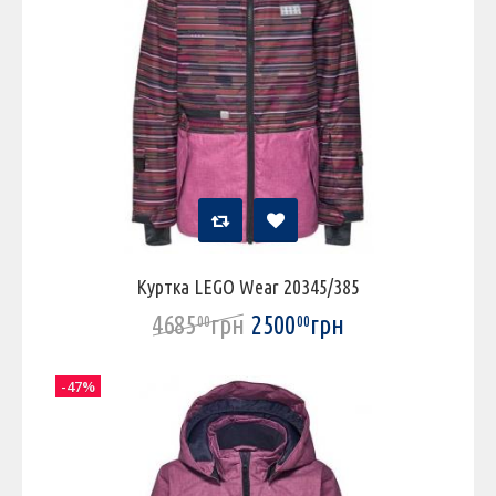
Куртка LEGO Wear 20345/385
4685
грн
2500
грн
00
00
-47%