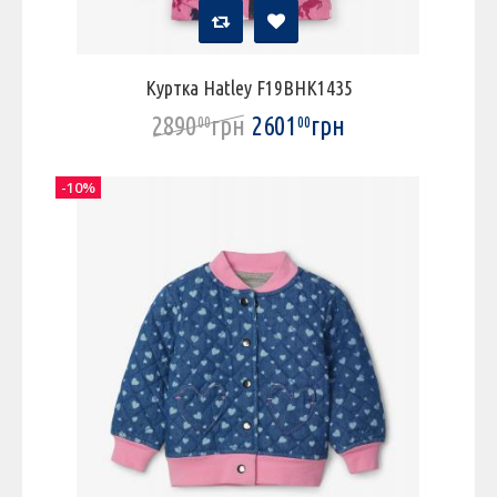
Куртка Hatley F19BHK1435
2890
грн
2601
грн
00
00
-10%