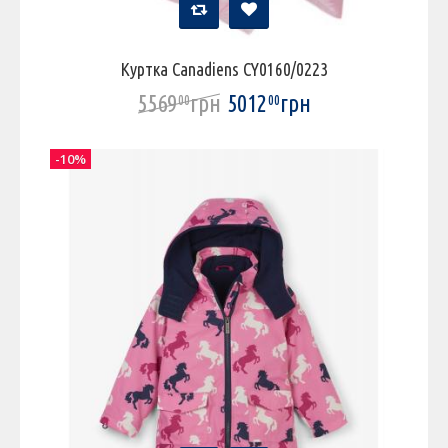
Куртка Canadiens CY0160/0223
5569
грн
5012
грн
00
00
-10%