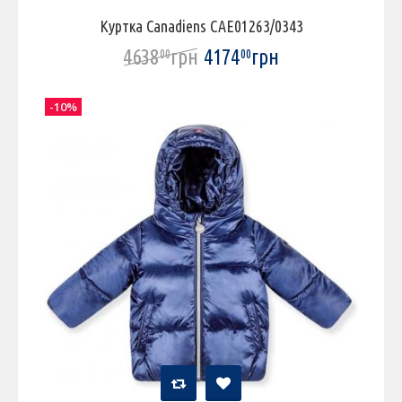
Куртка Canadiens CAE01263/0343
4638
грн
4174
грн
00
00
-10%