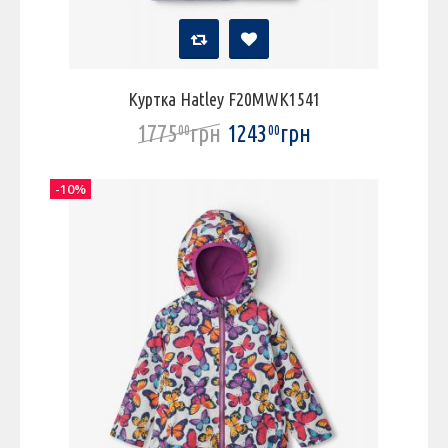
Куртка Hatley F20MWK1541
1775
грн
1243
грн
00
00
-10%