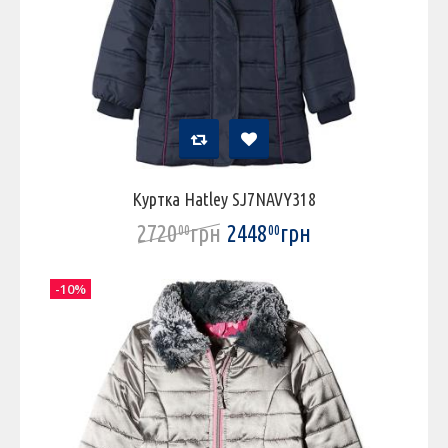
Куртка Hatley SJ7NAVY318
2720
грн
2448
грн
00
00
-10%