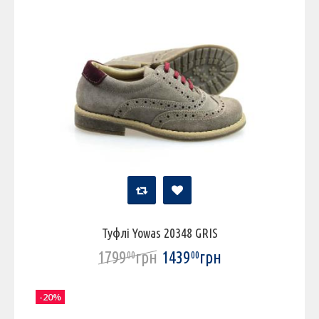
Туфлі Yowas 20348 GRIS
1799
грн
1439
грн
00
00
-20%