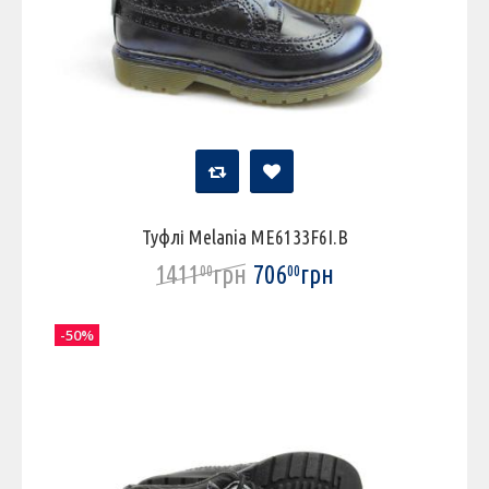
Туфлі Melania ME6133F6I.B
1411
грн
706
грн
00
00
-50%