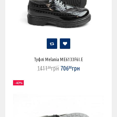
Туфлі Melania ME6133F6I.E
1411
грн
706
грн
00
00
-40%