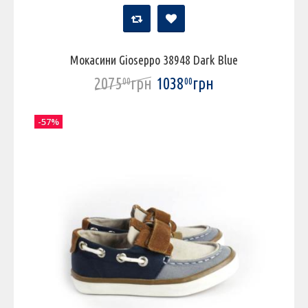
Мокасини Gioseppo 38948 Dark Blue
2075
грн
1038
грн
00
00
-57%