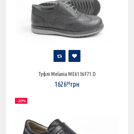
Туфлі Melania ME6136F71.D
1626
грн
00
-20%