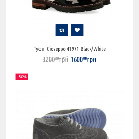
Туфлі Gioseppo 41971 Black/White
3200
грн
1600
грн
00
00
-50%