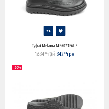
Туфлі Melania ME6073F6I.B
1684
грн
842
грн
00
00
-50%