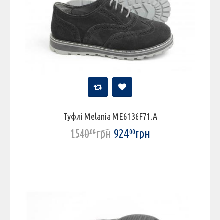
Туфлі Melania ME6136F71.A
1540
грн
924
грн
00
00