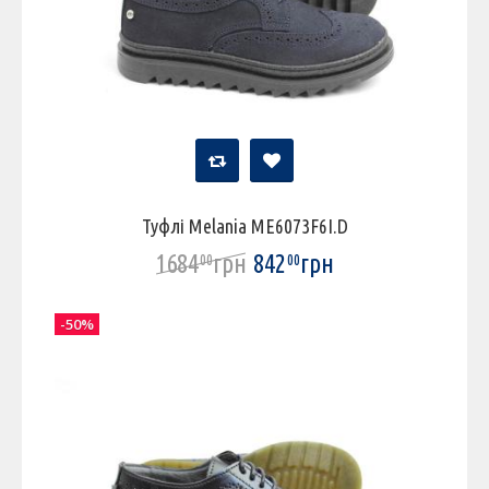
Туфлі Melania ME6073F6I.D
1684
грн
842
грн
00
00
-50%