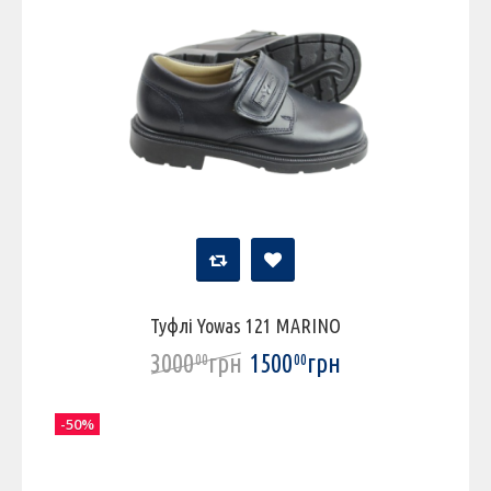
Туфлі Yowas 121 MARINO
3000
грн
1500
грн
00
00
-50%