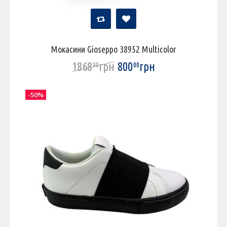
Мокасини Gioseppo 38952 Multicolor
1868
грн
800
грн
00
00
-50%