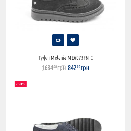
Туфлі Melania ME6073F6I.C
1684
грн
842
грн
00
00
-50%