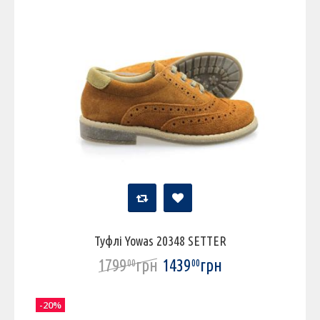
Туфлі Yowas 20348 SETTER
1799
грн
1439
грн
00
00
-20%