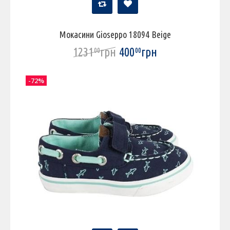
Мокасини Gioseppo 18094 Beige
1231
грн
400
грн
00
00
-72%