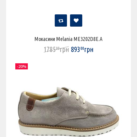
Мокасини Melania ME3202D8E.A
1785
грн
893
грн
00
00
-20%