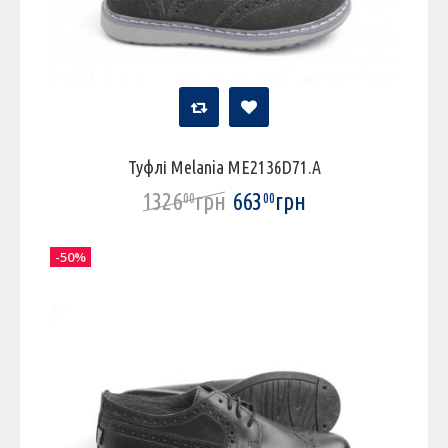
Туфлі Melania ME2136D71.A
1326
грн
663
грн
00
00
-50%