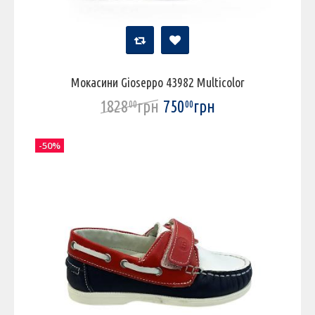
Мокасини Gioseppo 43982 Multicolor
1828
грн
750
грн
00
00
-50%