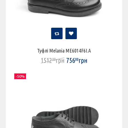
Туфлі Melania ME6014F6I.A
1512
грн
756
грн
00
00
-50%