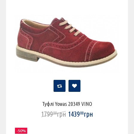
Туфлі Yowas 20349 VINO
1799
грн
1439
грн
00
00
-50%