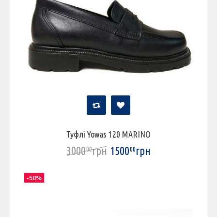
Туфлі Yowas 120 MARINO
3000
грн
1500
грн
00
00
-50%