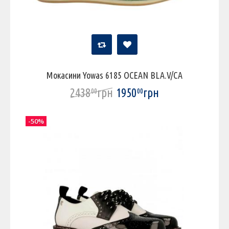
Мокасини Yowas 6185 OCEAN BLA.V/CA
2438
грн
1950
грн
00
00
-50%