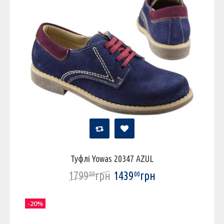
Туфлі Yowas 20347 AZUL
1799
грн
1439
грн
00
00
-20%