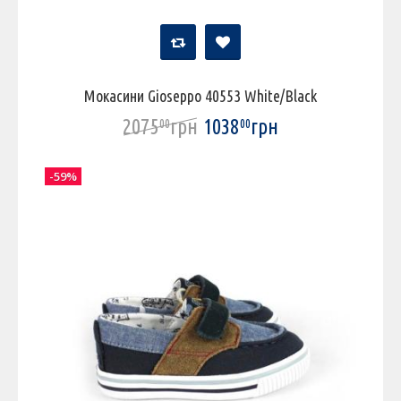
Мокасини Gioseppo 40553 White/Black
2075
грн
1038
грн
00
00
-59%