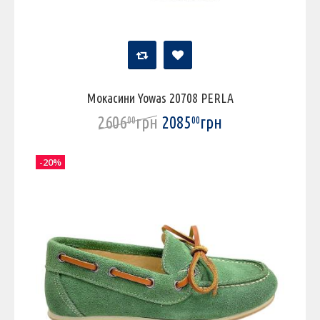
Мокасини Yowas 20708 PERLA
2606
грн
2085
грн
00
00
-20%