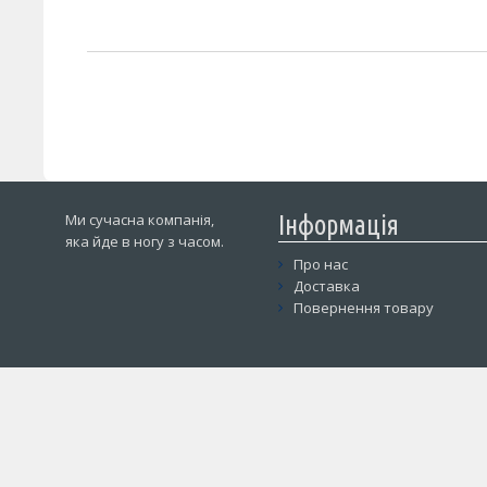
Ми сучасна компанія,
Інформація
яка йде в ногу з часом.
Про нас
Доставка
Повернення товару