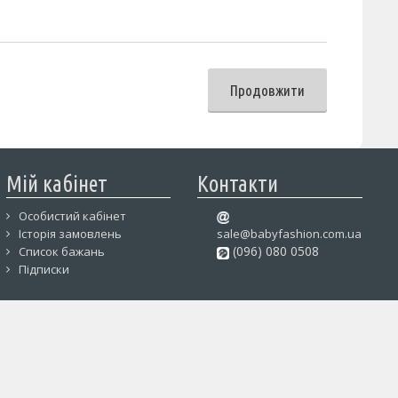
Продовжити
Мій кабінет
Контакти
Особистий кабінет
Історія замовлень
sale@babyfashion.com.ua
(096) 080 0508
Список бажань
Підписки