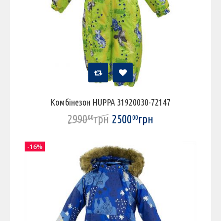
Комбінезон HUPPA 31920030-72147
2990
грн
2500
грн
00
00
-16%