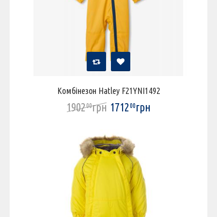
Комбінезон Hatley F21YNI1492
1902
грн
1712
грн
00
00