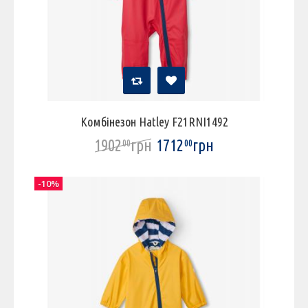
Комбінезон Hatley F21RNI1492
1902
грн
1712
грн
00
00
-10%