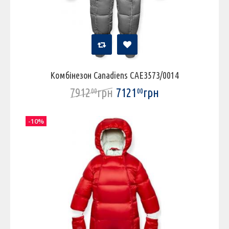
Комбінезон Canadiens CAE3573/0014
7912
грн
7121
грн
00
00
-10%