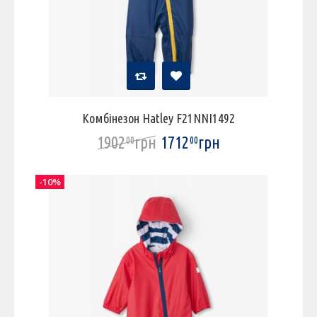
Комбінезон Hatley F21NNI1492
1902
грн
1712
грн
00
00
-10%