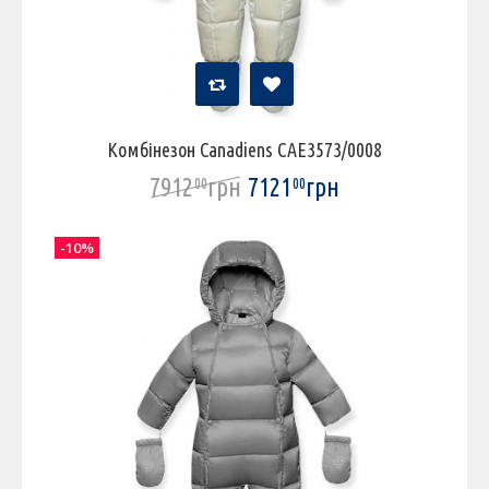
Комбінезон Canadiens CAE3573/0008
7912
грн
7121
грн
00
00
-10%