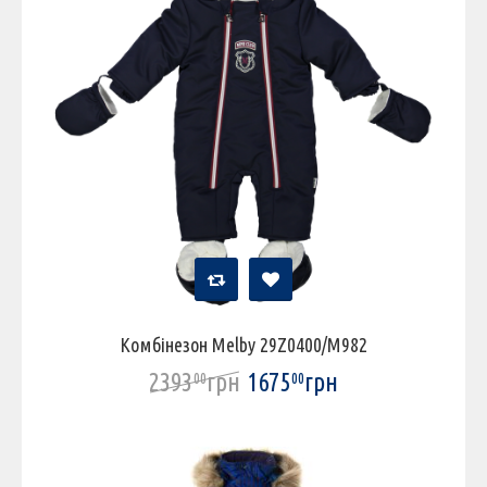
Комбінезон Melby 29Z0400/M982
2393
грн
1675
грн
00
00