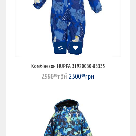
Комбінезон HUPPA 31920030-83335
2990
грн
2500
грн
00
00