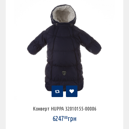
Конверт HUPPA 32010155-00086
6247
грн
00