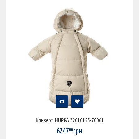
Конверт HUPPA 32010155-70061
6247
грн
00