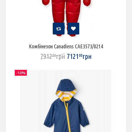
Комбінезон Canadiens CAE3573/0214
7912
грн
7121
грн
00
00
-10%