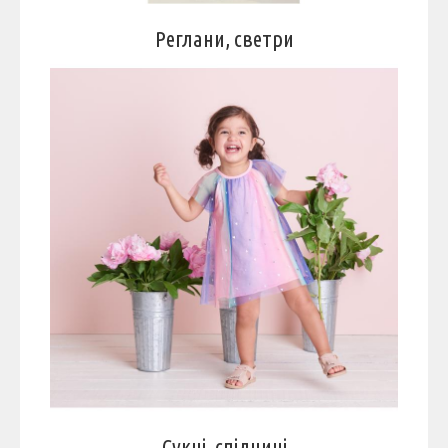
Реглани, светри
Сукні, спідниці