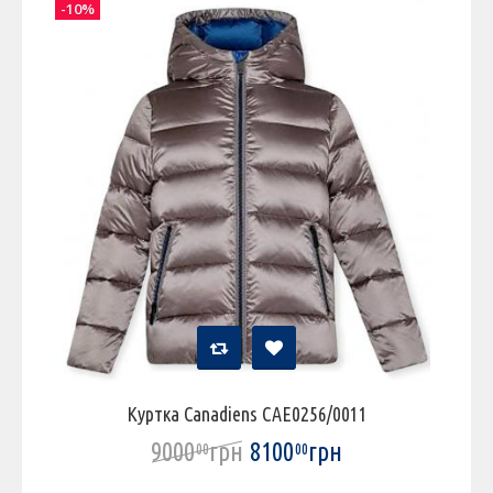
-10%
Куртка Canadiens CAE0256/0011
9000
грн
8100
грн
00
00