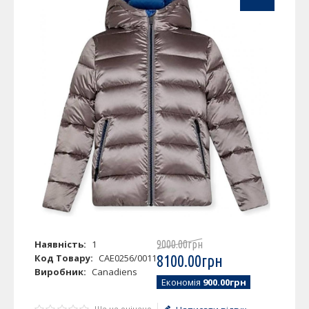
Наявність:
1
9000
.
00
грн
Код Товару:
CAE0256/0011
8100
.
00
грн
Виробник:
Canadiens
Економія
900.00грн
Ще не оцінено