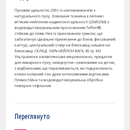
Пуховик щільністю 200 г із наповнювачем з
натурального пуху. Зовнішня тканина є легким і
м\'яким нейлоном надвисокої щільності (20dX20d) з
водовідштовхувальним просоченням Teflon®,
стійким до плям. Низ із прихованою гумкою, що
забезпечує ідеальне прилягання до боків, фіксований
каптур, центральний отвір на блискавці, кишені на
блискавці. СКЛАД: 100% НЕЙЛОН ВАГА: 45 гр. М2
Ультралегке напівглянсове мікроволокно, придатне
для ливарного пуху, невідчутне і невловиме на дотик,
з відблисками, що переливаються, які підкреслюють
кожен колірний тон дуже інтенсивними відтінками.
Плямостійка та водовідштовхувальна обробка
поверхні тефлоном.
Переглянуто