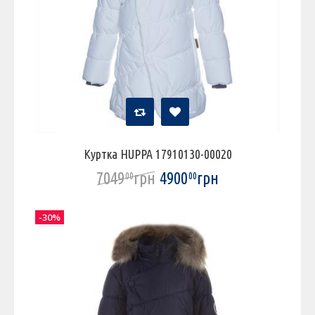
Куртка HUPPA 17910130-00020
7049
грн
4900
грн
00
00
-30%