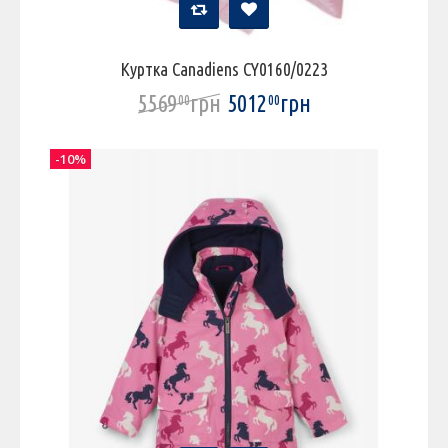
Куртка Canadiens CY0160/0223
5569
грн
5012
грн
00
00
-10%