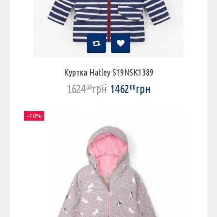
Куртка Hatley S19NSK1389
1624
грн
1462
грн
00
00
-10%