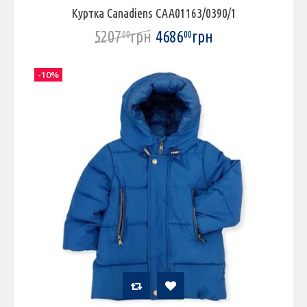
Куртка Canadiens CAA01163/0390/1
5207
грн
4686
грн
00
00
-10%