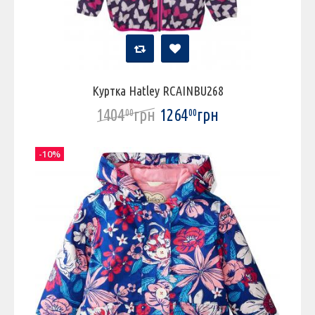
Куртка Hatley RCAINBU268
1404
грн
1264
грн
00
00
-10%