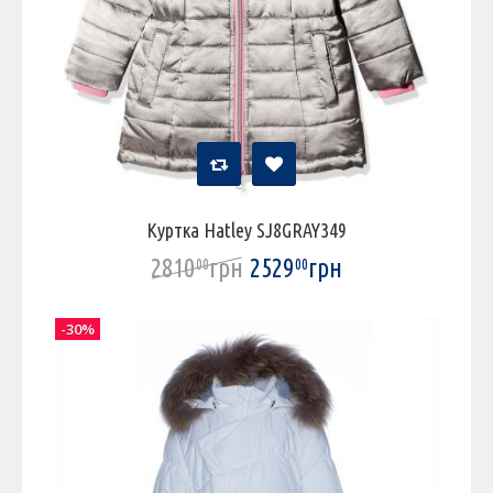
Куртка Hatley SJ8GRAY349
2810
грн
2529
грн
00
00
-30%