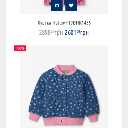
Куртка Hatley F19BHK1435
2890
грн
2601
грн
00
00
-10%