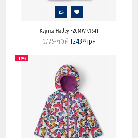
Куртка Hatley F20MWK1541
1775
грн
1243
грн
00
00
-10%