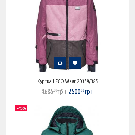
Куртка LEGO Wear 20359/385
4685
грн
2500
грн
00
00
-49%