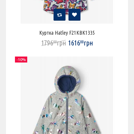
Куртка Hatley F21KBK1335
1796
грн
1616
грн
00
00
-10%