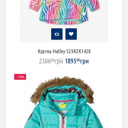
Куртка Hatley S23RZK1428
2106
грн
1895
грн
00
00
-10%