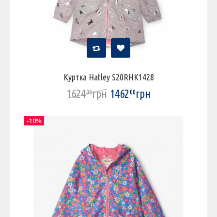
Куртка Hatley S20RHK1428
1624
грн
1462
грн
00
00
-10%