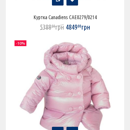
Куртка Canadiens CAE0279/0214
5388
грн
4849
грн
00
00
-10%