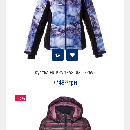
Куртка HUPPA 18580020-32699
7748
грн
00
-47%