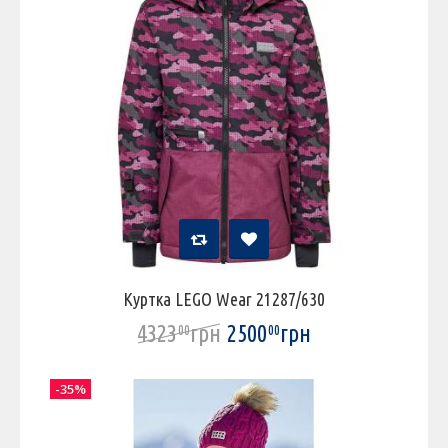
Куртка LEGO Wear 21287/630
4323
грн
2500
грн
00
00
-35%