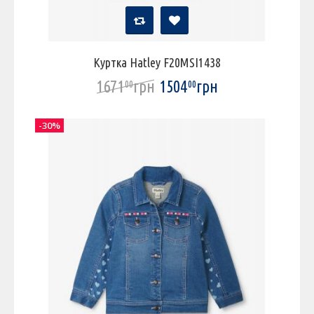
Куртка Hatley F20MSI1438
1671
грн
1504
грн
00
00
-30%