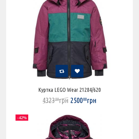
Куртка LEGO Wear 21284/620
4323
грн
2500
грн
00
00
-42%