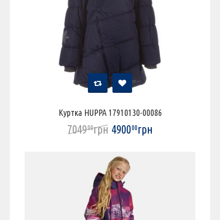
Куртка HUPPA 17910130-00086
7049
грн
4900
грн
00
00