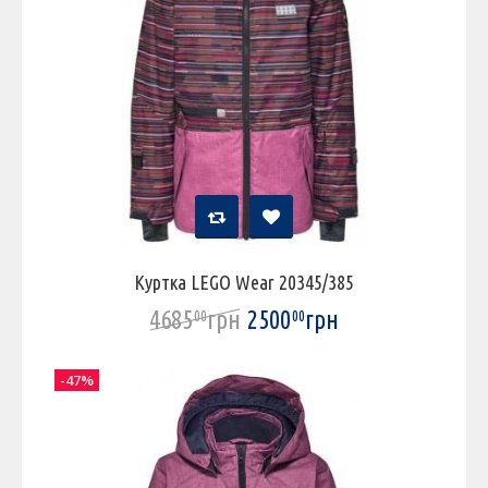
Куртка LEGO Wear 20345/385
4685
грн
2500
грн
00
00
-47%