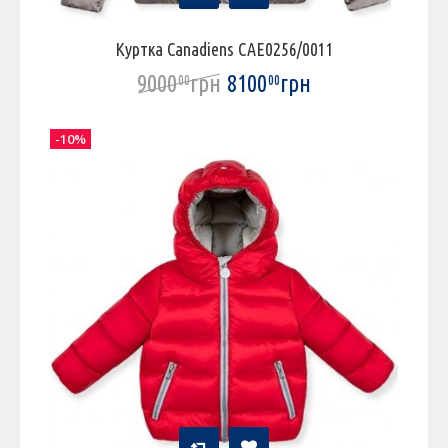
Куртка Canadiens CAE0256/0011
9000
грн
8100
грн
00
00
-10%