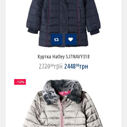
Куртка Hatley SJ7NAVY318
2720
грн
2448
грн
00
00
-10%