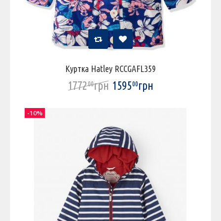
Куртка Hatley RCCGAFL359
1772
грн
1595
грн
00
00
-10%