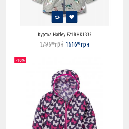
Куртка Hatley F21RHK1335
1796
грн
1616
грн
00
00
-10%