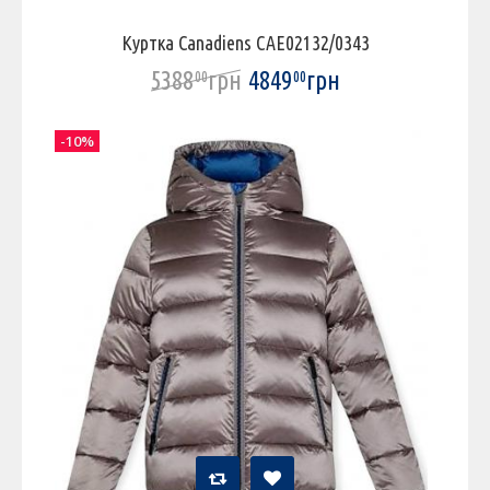
Куртка Canadiens CAE02132/0343
5388
грн
4849
грн
00
00
-10%