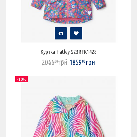
Куртка Hatley S23RFK1428
2066
грн
1859
грн
00
00
-10%