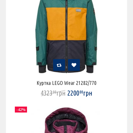
Куртка LEGO Wear 21282/770
4323
грн
2200
грн
00
00
-42%