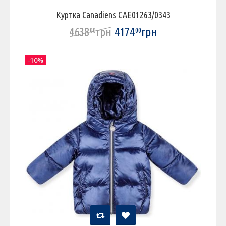
Куртка Canadiens CAE01263/0343
4638
грн
4174
грн
00
00
-10%