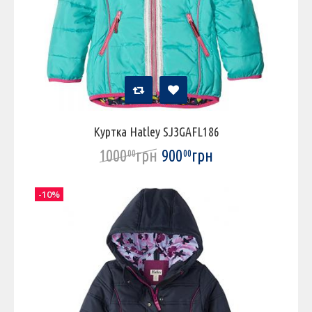
Куртка Hatley SJ3GAFL186
1000
грн
900
грн
00
00
-10%