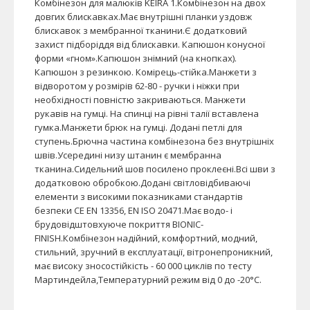
Комбінезон для малюків KEIRA 1.Комбінезон на двох
довгих блискавках.Має внутрішні планки уздовж
блискавок з мембранної тканини.Є додатковий
захист підборіддя від блискавки. Капюшон конусної
форми «гном».Капюшон знімний (на кнопках).
Капюшон з резинкою. Комірець-стійка.Манжети з
відворотом у розмірів 62-80 - ручки і ніжки при
необхідності повністю закриваються. Манжети
рукавів на гумці. На спинці на рівні талії вставлена
гумка.Манжети брюк на гумці. Додані петлі для
ступень.Брючна частина комбінезона без внутрішніх
швів.Усередині низу штанин є мембранна
тканина.Сидельний шов посилено проклеєні.Всі шви з
додатковою обробкою.Додані світловідбиваючі
елементи з високими показниками стандартів
безпеки CE EN 13356, EN ISO 20471.Має водо- і
брудовідштовхуюче покриття BIONIC-
FINISH.Комбінезон надійний, комфортний, модний,
стильний, зручний в експлуатації, вітронепроникний,
має високу зносостійкість - 60 000 циклів по тесту
Мартиндейла,Температурний режим від 0 до -20°С.