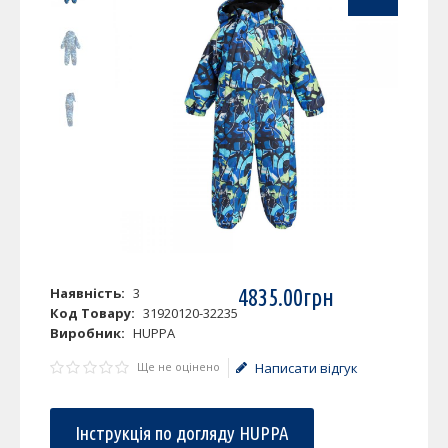
Наявність:
3
4835
.
00
грн
Код Товару:
31920120-32235
Виробник:
HUPPA
Ще не оцінено
Написати відгук
Інструкція по догляду HUPPA