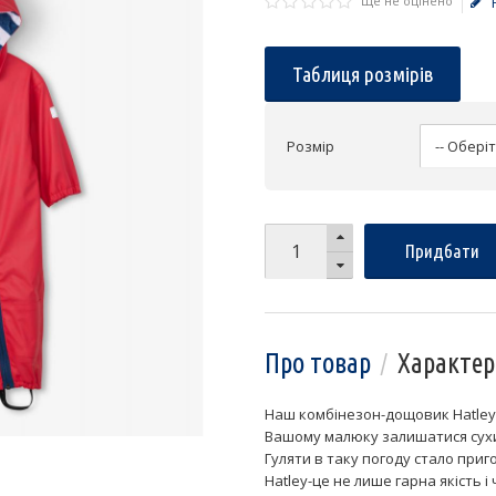
Ще не оцінено
Таблиця розмірів
Розмір
Придбати
Про товар
Характер
Наш комбінезон-дощовик Hatley 
Вашому малюку залишатися сухим
Гуляти в таку погоду стало при
Hatley-це не лише гарна якість і