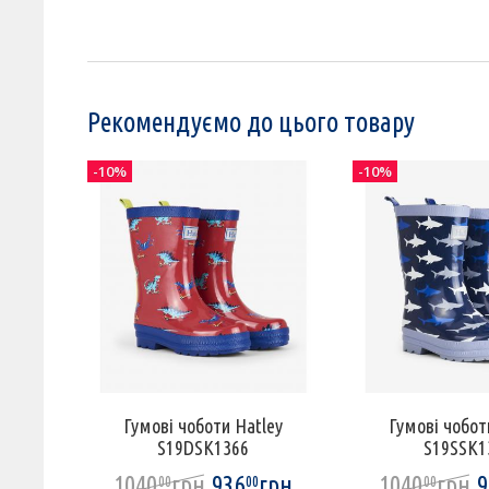
Рекомендуємо до цього товару
-10%
-10%
ey
Гумові чоботи Hatley
Гумові чобот
S19DSK1366
S19SSK1
грн
1040
грн
936
грн
1040
грн
9
00
00
00