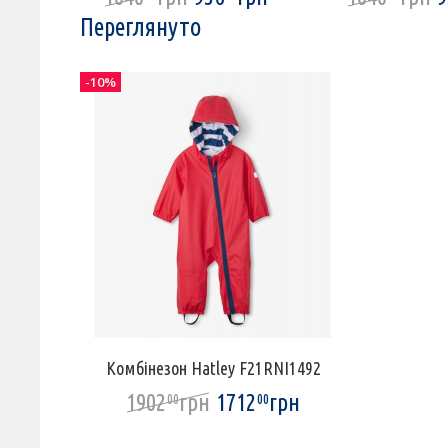
Переглянуто
-10%
Комбінезон Hatley F21RNI1492
1902
грн
1712
грн
00
00