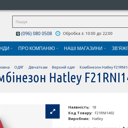
(096) 080 0508
Обробка з: 10:00 до 22:00
НДИ
ПРО КОМПАНІЮ
НАШI МАГАЗИНИ
ЗВ'ЯЖ
ловна
ОДЯГ
Дівчаткам
Верхній одяг
Комбінезон Hatley F21RNI1
мбінезон Hatley F21RNI1
Наявність:
18
Код Товару:
F21RNI1492
Виробник:
Hatley