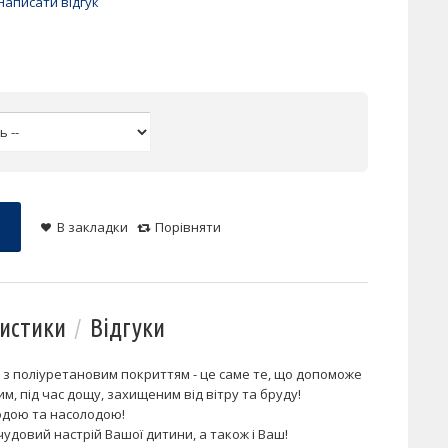
Написати відгук
В закладки
Порівняти
истики
Відгуки
з поліуретановим покриттям - це саме те, що допоможе
, під час дощу, захищеним від вітру та бруду!
годою та насолодою!
 чудовий настрій Вашої дитини, а також і Ваш!