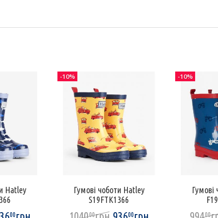
-10%
-10%
и Hatley
Гумові чоботи Hatley
Гумові 
366
S19FTK1366
F1
36
грн
1040
грн
936
грн
994
г
00
00
00
00