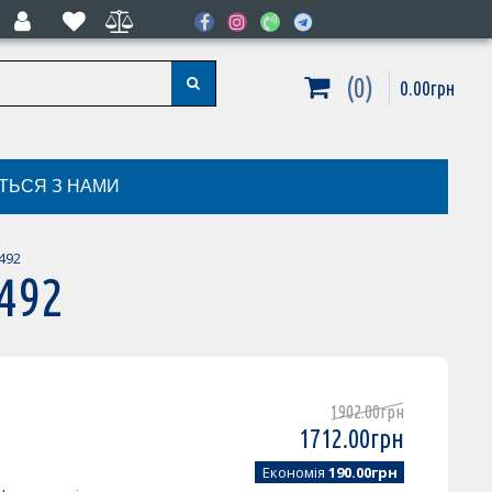
0
0
.
00
грн
ІТЬСЯ З НАМИ
492
492
1902
.
00
грн
1712
.
00
грн
Економія
190.00грн