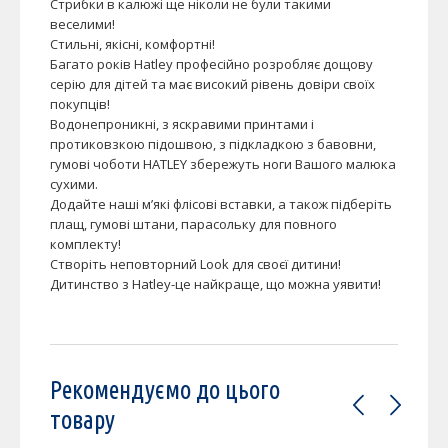
Стрибки в калюжі ще ніколи не були такими
веселими!
Стильні, якісні, комфортні!
Багато років Hatley професійно розробляє дощову
серію для дітей та має високий рівень довіри своїх
покупців!
Водонепроникні, з яскравими принтами і
протиковзкою підошвою, з підкладкою з бавовни,
гумові чоботи HATLEY збережуть ноги Вашого малюка
сухими.
Додайте наші м’які флісові вставки, а також підберіть
плащ, гумові штани, парасольку для повного
комплекту!
Створіть неповторний Look для своєї дитини!
Дитинство з Hatley-це найкраще, що можна уявити!
Рекомендуємо до цього
товару