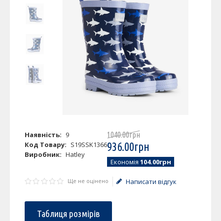
Наявність:
9
1040
.
00
грн
Код Товару:
S19SSK1366
936
.
00
грн
Виробник:
Hatley
Економія
104.00грн
Ще не оцінено
Написати відгук
Таблиця розмірів