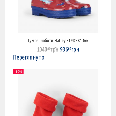
Гумові чоботи Hatley S19DSK1366
1040
грн
936
грн
00
00
Переглянуто
-10%