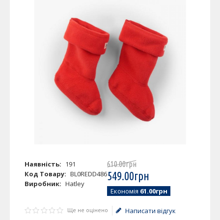
Наявність:
191
610
.
00
грн
Код Товару:
BL0REDD486
549
.
00
грн
Виробник:
Hatley
Економія
61.00грн
Ще не оцінено
Написати відгук