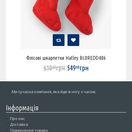
Флісові шкарпетки Hatley BL0REDD486
610
грн
549
грн
00
00
Ми сучасна компанія, яка йде в ногу з часом.
Інформація
Про нас
Доставка
Повернення товару