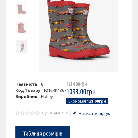
Наявність:
8
1214
.
00
грн
Код Товару:
F21CRK1367
1093
.
00
грн
Виробник:
Hatley
Економія
121.00грн
Ще не оцінено
Написати відгук
Таблиця розмірів