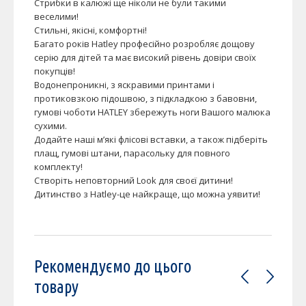
Стрибки в калюжі ще ніколи не були такими
веселими!
Стильні, якісні, комфортні!
Багато років Hatley професійно розробляє дощову
серію для дітей та має високий рівень довіри своїх
покупців!
Водонепроникні, з яскравими принтами і
протиковзкою підошвою, з підкладкою з бавовни,
гумові чоботи HATLEY збережуть ноги Вашого малюка
сухими.
Додайте наші м’які флісові вставки, а також підберіть
плащ, гумові штани, парасольку для повного
комплекту!
Створіть неповторний Look для своєї дитини!
Дитинство з Hatley-це найкраще, що можна уявити!
Рекомендуємо до цього
товару