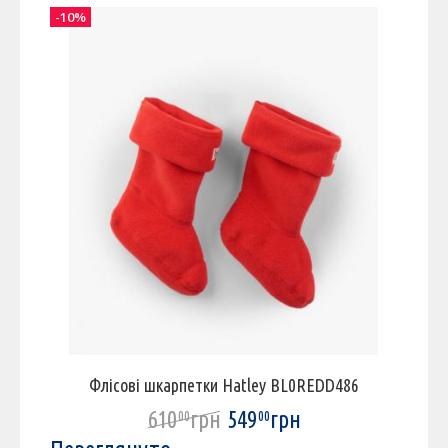
-10%
-
Флісові шкарпетки Hatley BL0REDD486
610
грн
549
грн
00
00