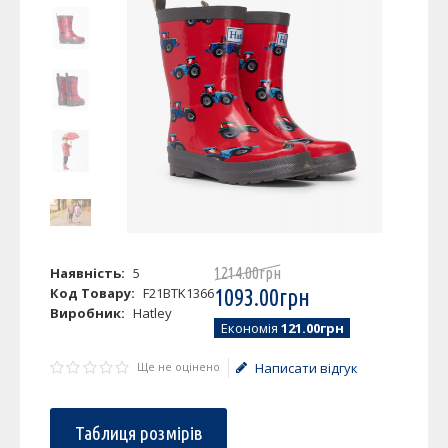
Наявність:
5
1214
.
00
грн
Код Товару:
F21BTK1366
1093
.
00
грн
Виробник:
Hatley
Економія
121.00грн
Ще не оцінено
Написати відгук
Таблиця розмірів