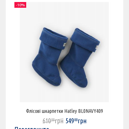
-10%
-
Флісові шкарпетки Hatley BL0NAVY409
610
грн
549
грн
00
00