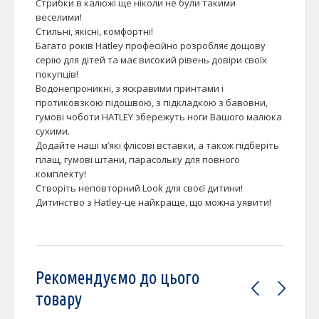
Стрибки в калюжі ще ніколи не були такими
веселими!
Стильні, якісні, комфортні!
Багато років Hatley професійно розробляє дощову
серію для дітей та має високий рівень довіри своїх
покупців!
Водонепроникні, з яскравими принтами і
протиковзкою підошвою, з підкладкою з бавовни,
гумові чоботи HATLEY збережуть ноги Вашого малюка
сухими.
Додайте наші м’які флісові вставки, а також підберіть
плащ, гумові штани, парасольку для повного
комплекту!
Створіть неповторний Look для своєї дитини!
Дитинство з Hatley-це найкраще, що можна уявити!
Рекомендуємо до цього
товару