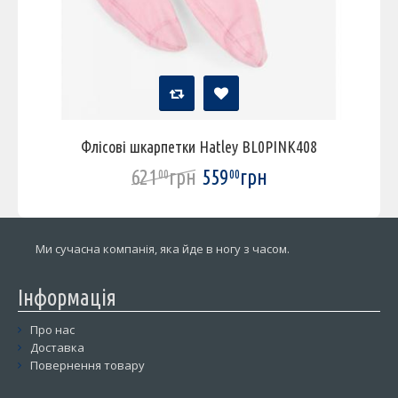
Флісові шкарпетки Hatley BL0PINK408
621
грн
559
грн
00
00
Ми сучасна компанія, яка йде в ногу з часом.
Інформація
Про нас
Доставка
Повернення товару