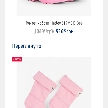
Гумові чоботи Hatley S19MSK1366
1040
грн
936
грн
00
00
Переглянуто
-10%