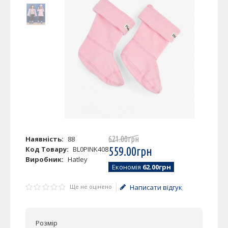
Наявність:
88
621
.
00
грн
Код Товару:
BL0PINK408
559
.
00
грн
Виробник:
Hatley
Економія
62.00грн
Ще не оцінено
Написати відгук
Розмір