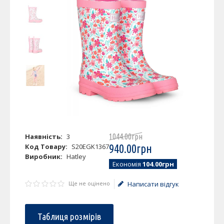
Наявність:
3
1044
.
00
грн
Код Товару:
S20EGK1367
940
.
00
грн
Виробник:
Hatley
Економія
104.00грн
Ще не оцінено
Написати відгук
Таблиця розмірів