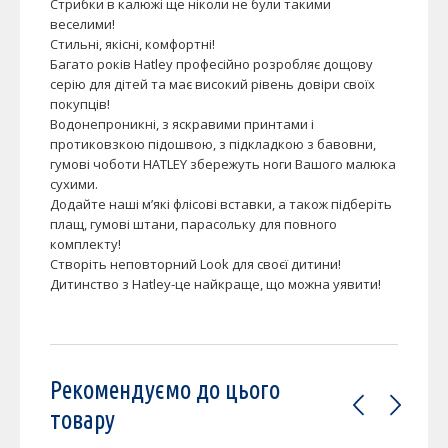
Стрибки в калюжі ще ніколи не були такими
веселими!
Стильні, якісні, комфортні!
Багато років Hatley професійно розробляє дощову
серію для дітей та має високий рівень довіри своїх
покупців!
Водонепроникні, з яскравими принтами і
протиковзкою підошвою, з підкладкою з бавовни,
гумові чоботи HATLEY збережуть ноги Вашого малюка
сухими.
Додайте наші м’які флісові вставки, а також підберіть
плащ, гумові штани, парасольку для повного
комплекту!
Створіть неповторний Look для своєї дитини!
Дитинство з Hatley-це найкраще, що можна уявити!
Рекомендуємо до цього
товару