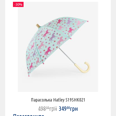
-30%
-
Парасолька Hatley S19SHK021
498
грн
349
грн
00
00