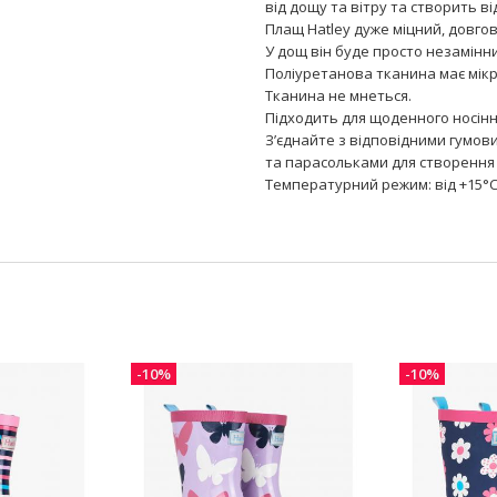
від дощу та вітру та створить в
Плащ Hatley дуже міцний, довгов
У дощ він буде просто незамінн
Поліуретанова тканина має мікро
Тканина не мнеться.
Підходить для щоденного носінн
З’єднайте з відповідними гумов
та парасольками для створення 
Температурний режим: від +15°C
-10%
-10%