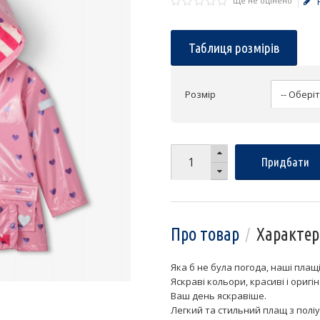
Ще не оцінено
Таблиця розмірів
Розмір
Придбати
Про товар
Характер
Яка б не була погода, наші плащі
Яскраві кольори, красиві і оригі
Ваш день яскравіше.
Легкий та стильний плащ з полі