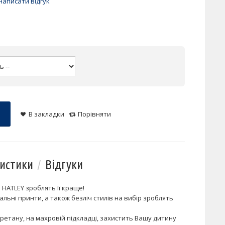
Написати відгук
В закладки
Порівняти
истики
Відгуки
 HATLEY зроблять її краще!
нальні принти, а також безліч стилів на вибір зроблять
уретану, на махровій підкладці, захистить Вашу дитину