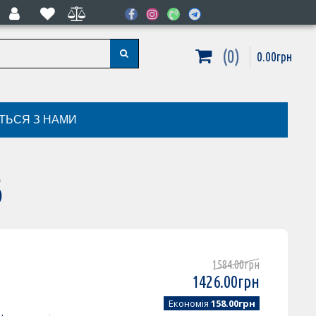
0
0
.
00
грн
ІТЬСЯ З НАМИ
6
1584
.
00
грн
1426
.
00
грн
Економія
158.00грн