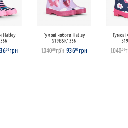
и Hatley
Гумові чоботи Hatley
Гумові 
366
S19BSK1366
S1
36
грн
1040
грн
936
грн
1040
00
00
00
00