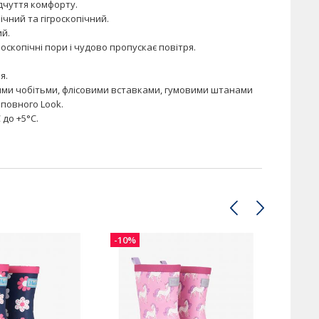
ідчуття комфорту.
ічний та гігроскопічний.
ий.
скопічні пори і чудово пропускає повітря.
я.
ими чобітьми, флісовими вставками, гумовими штанами
повного Look.
 до +5°C.
-10%
-10%