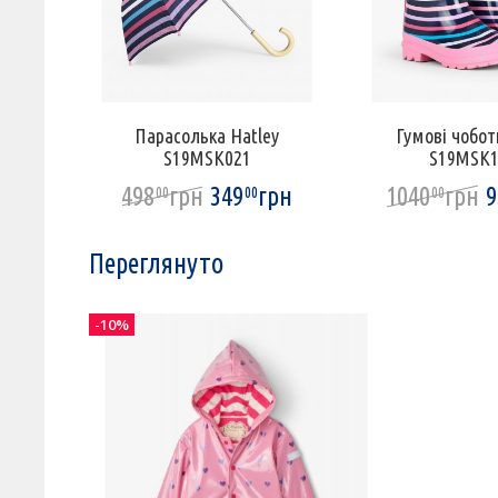
1PDK021
Парасолька Hatley
Гумові чобот
S19MSK021
S19MSK1
рн
498
грн
349
грн
1040
грн
9
00
00
00
Переглянуто
-10%