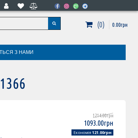
0
0
.
00
грн
ІТЬСЯ З НАМИ
K1366
1214
.
00
грн
1093
.
00
грн
Економія
121.00грн