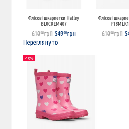
ey
Флісові шкарпетки Hatley
Флісові шкарпе
BL0CREM407
F18MLK1
610
грн
549
грн
610
грн
5
00
00
00
Переглянуто
-10%