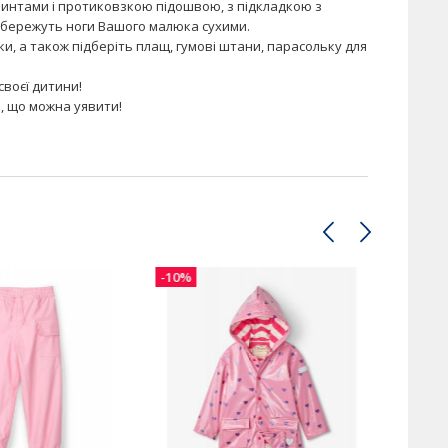
ринтами і протиковзкою підошвою, з підкладкою з
збережуть ноги Вашого малюка сухими.
вки, а також підберіть плащ, гумові штани, парасольку для
своєї дитини!
, що можна уявити!
-10%
-30%