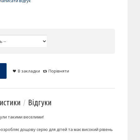
Написати відгук
В закладки
Порівняти
истики
Відгуки
були такими веселими!
розробляє дощову серію для дітей та має високий рівень