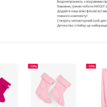
Водонепроникні, з яскравими п
бавовни, гумові чоботи HATLEY 
Додайте наші м’які флісові вста
повного комплекту!
Створіть неповторний Look для 
Дитинство з Hatley-це найкраще
-10%
-10%