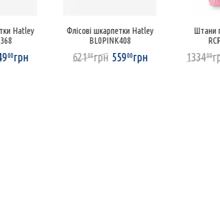
тки Hatley
Флісові шкарпетки Hatley
Штани г
368
BL0PINK408
RC
49
грн
621
грн
559
грн
1334
г
00
00
00
00