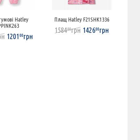
умові Hatley
Плащ Hatley F21SHK1336
Парасо
PPINK263
1584
грн
1426
грн
82
00
00
рн
1201
грн
00