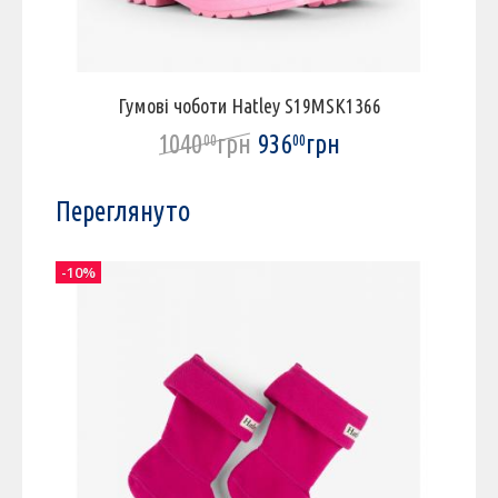
Гумові чоботи Hatley S19MSK1366
1040
грн
936
грн
00
00
Переглянуто
-10%