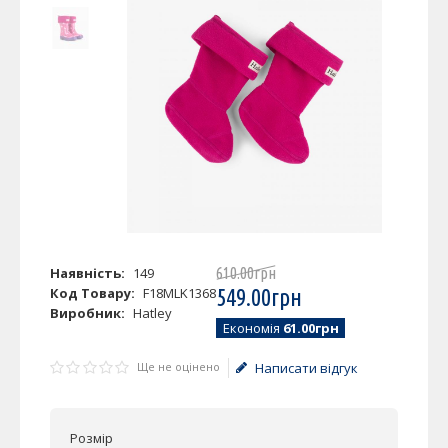
Наявність:
149
610
.
00
грн
Код Товару:
F18MLK1368
549
.
00
грн
Виробник:
Hatley
Економія
61.00грн
Ще не оцінено
Написати відгук
Розмір