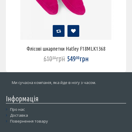
Флісові шкарпетки Hatley F18MLK1368
610
грн
549
грн
00
00
Ми сучасна компанія, яка йде в ногу з часом.
Інформація
Про нас
Доставка
Повернення товару