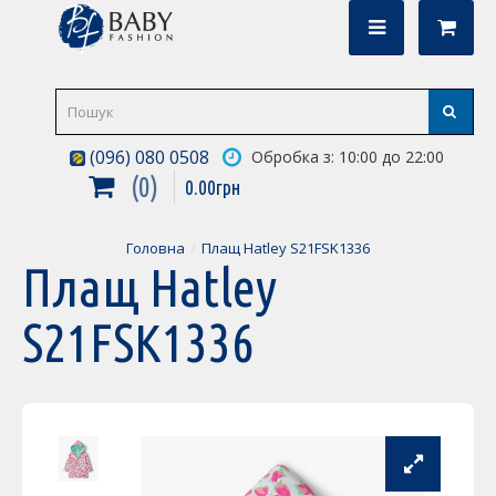
(096) 080 0508
Обробка з: 10:00 до 22:00
0
0
.
00
грн
Головна
Плащ Hatley S21FSK1336
Плащ Hatley
S21FSK1336