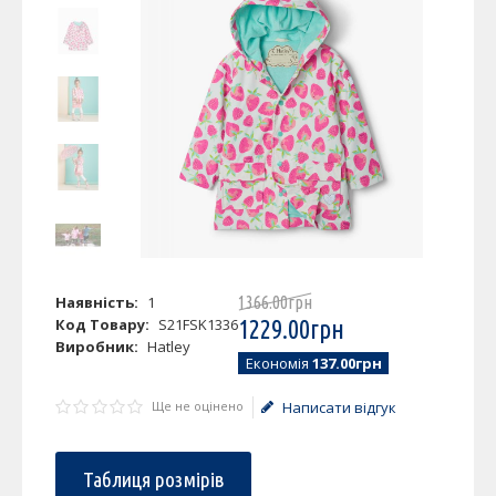
Наявність:
1
1366
.
00
грн
Код Товару:
S21FSK1336
1229
.
00
грн
Виробник:
Hatley
Економія
137.00грн
Ще не оцінено
Написати відгук
Таблиця розмірів