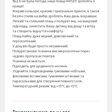
Яка б не була погода, наші плащі HATLEY зроблять її
краще!
Яскраві кольори, красиві і оригінальні принти, а також
безліч стилів на вибір зроблять Ваш день яскравіше.
Легкий та стильний плащ з поліуретану, на махровій
підкладці, захистить Вашу дитину від дощу та вітру
та створить відчуття комфорту.
Плащ Hatley дуже міцний, довговічний та
гігроскопічний.
У дощ він буде просто незамінний.
Поліуретанова тканина має мікроскопічні пори і
чудово пропускає повітря.
Тканина не мнеться.
Підходить для щоденного носіння.
З’єднайте з відповідними гумовими чобітьми,
флісовими вставками, гумовими штанами та
парасольками для створення повного Look.
Температурний режим: від +15°C до +5°C.