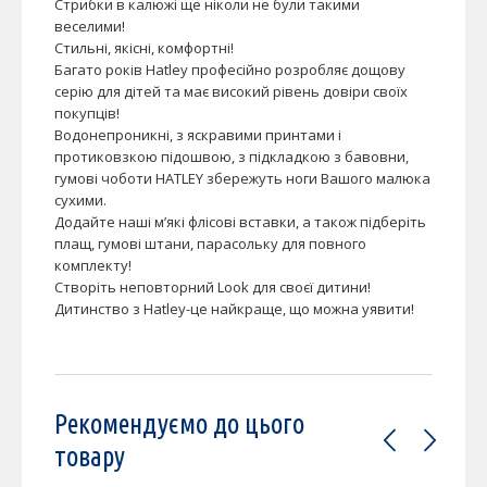
Стрибки в калюжі ще ніколи не були такими
веселими!
Стильні, якісні, комфортні!
Багато років Hatley професійно розробляє дощову
серію для дітей та має високий рівень довіри своїх
покупців!
Водонепроникні, з яскравими принтами і
протиковзкою підошвою, з підкладкою з бавовни,
гумові чоботи HATLEY збережуть ноги Вашого малюка
сухими.
Додайте наші м’які флісові вставки, а також підберіть
плащ, гумові штани, парасольку для повного
комплекту!
Створіть неповторний Look для своєї дитини!
Дитинство з Hatley-це найкраще, що можна уявити!
Рекомендуємо до цього
товару