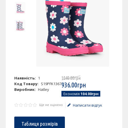
Наявність:
1
1040
.
00
грн
Код Товару:
S19PFK1367
936
.
00
грн
Виробник:
Hatley
Економія
104.00грн
Ще не оцінено
Написати відгук
Таблиця розмірів