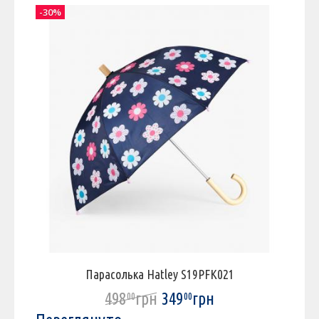
-30%
-
Парасолька Hatley S19PFK021
498
грн
349
грн
00
00