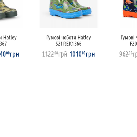
и Hatley
Гумові чоботи Hatley
Гумові 
367
S21REK1366
F2
40
грн
1122
грн
1010
грн
962
г
00
00
00
00