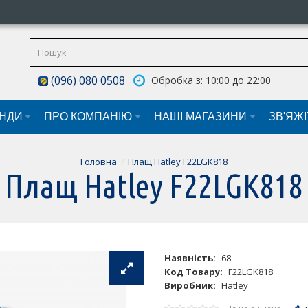
(096) 080 0508
Обробка з: 10:00 до 22:00
НДИ
ПРО КОМПАНІЮ
НАШI МАГАЗИНИ
ЗВ'ЯЖ
Головна
Плащ Hatley F22LGK818
Плащ Hatley F22LGK818
Наявність:
68
Код Товару:
F22LGK818
Виробник:
Hatley