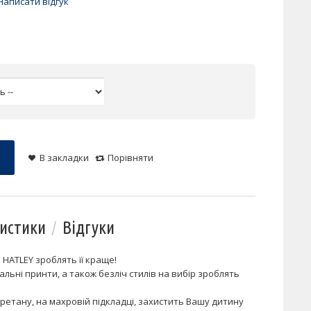
Написати відгук
В закладки
Порівняти
истики
Відгуки
 HATLEY зроблять її краще!
нальні принти, а також безліч стилів на вибір зроблять
уретану, на махровій підкладці, захистить Вашу дитину