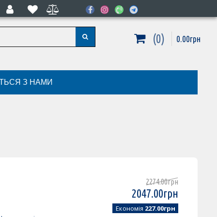
0
0
.
00
грн
ІТЬСЯ З НАМИ
2274
.
00
грн
2047
.
00
грн
Економія
227.00грн