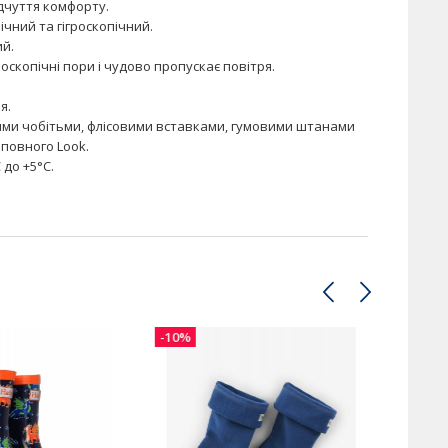
ідчуття комфорту.
ічний та гігроскопічний.
ий.
скопічні пори і чудово пропускає повітря.
я.
ими чобітьми, флісовими вставками, гумовими штанами
повного Look.
 до +5°C.
-10%
-10%