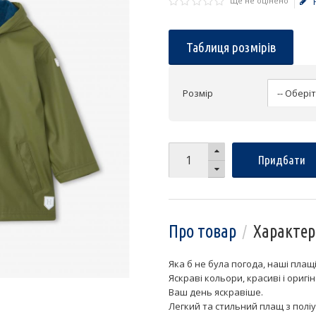
Ще не оцінено
Таблиця розмірів
Розмір
Придбати
Про товар
Характер
Яка б не була погода, наші плащі
Яскраві кольори, красиві і оригі
Ваш день яскравіше.
Легкий та стильний плащ з полі