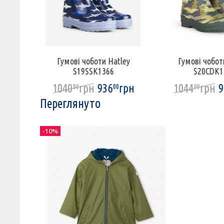
ley
Гумові чоботи Hatley
Гумові чобот
S19SSK1366
S20CDK1
грн
1040
грн
936
грн
1044
грн
9
00
00
00
Переглянуто
-10%