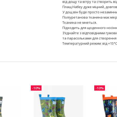
від дощу та вітру та створить в
Плащ Hatley дуже міцний, довгов
У дощ він буде просто незамінн
Поліуретанова тканина має мікро
Тканина не мнеться.
Підходить для щоденного носінн
З’єднайте з відповідними гумов
та парасольками для створення 
Температурний режим: від +15°C
-10%
-10%