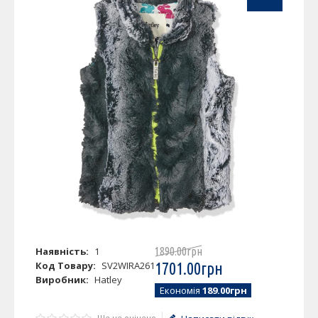
Наявність:
1
1890
.
00
грн
Код Товару:
SV2WIRA261
1701
.
00
грн
Виробник:
Hatley
Економія
189.00грн
Ще не оцінено