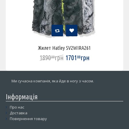
Жилет Hatley SV2WIRA261
1890
грн
1701
грн
00
00
Ми сучасна компанія, яка йде в ногу з часом.
Інформація
Про нас
Доставка
Повернення товару