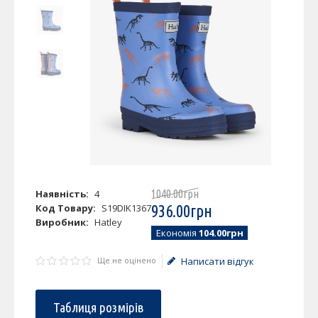
Наявність:
4
1040
.
00
грн
Код Товару:
S19DIK1367
936
.
00
грн
Виробник:
Hatley
Економія
104.00грн
Ще не оцінено
Написати відгук
Таблиця розмірів