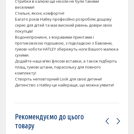
Стрибки в калюжі ще ніколи не були такими
веселими!
Стильні, якісні, комфортні!
Багато років Hatley професійно розробляє дощову
серію для дітей та має високий рівень довіри своїх
покупців!
Водонепроникні, з яскравими принтами і
протиковзкою підошвою, з підкладкою з бавовни,
гумові чоботи HATLEY збережуть ноги Вашого малюка
сухими.
Додайте наші м’які флісові вставки, а також підберіть
плащ, гумові штани, парасольку для повного
комплекту!
Створіть неповторний Look для своєї дитини!
Дитинство з Hatley-це найкраще, що можна уявити!
Рекомендуємо до цього
товару