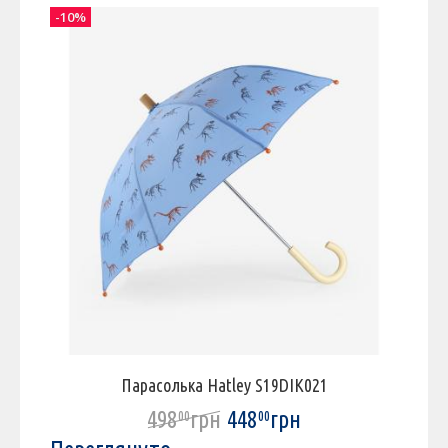
-10%
-
Парасолька Hatley S19DIK021
498
грн
448
грн
00
00