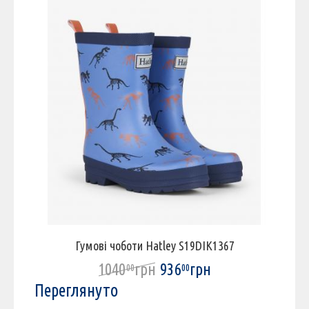
Гумові чоботи Hatley S19DIK1367
1040
грн
936
грн
00
00
Переглянуто