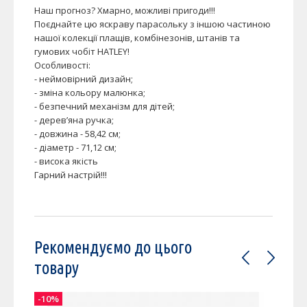
Наш прогноз? Хмарно, можливі пригоди!!!
Поєднайте цю яскраву парасольку з іншою частиною
нашої колекції плащів, комбінезонів, штанів та
гумових чобіт HATLEY!
Особливості:
- неймовірний дизайн;
- зміна кольору малюнка;
- безпечний механізм для дітей;
- дерев’яна ручка;
- довжина - 58,42 см;
- діаметр - 71,12 см;
- висока якість
Гарний настрій!!!
Рекомендуємо до цього
товару
-10%
-