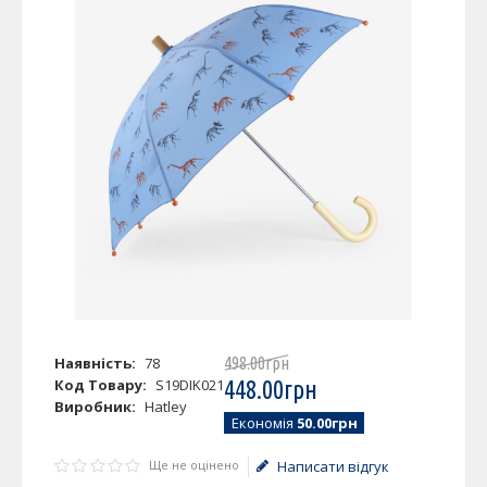
Наявність:
78
498
.
00
грн
Код Товару:
S19DIK021
448
.
00
грн
Виробник:
Hatley
Економія
50.00грн
Ще не оцінено
Написати відгук