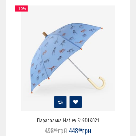
-10%
Парасолька Hatley S19DIK021
498
грн
448
грн
00
00