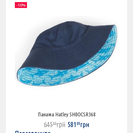
-10%
-
Панама Hatley SH0OCSR368
645
грн
581
грн
00
00