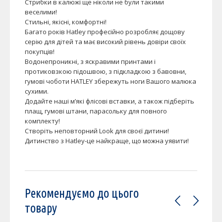
Стрибки в калюжі ще ніколи не були такими
веселими!
Стильні, якісні, комфортні!
Багато років Hatley професійно розробляє дощову
серію для дітей та має високий рівень довіри своїх
покупців!
Водонепроникні, з яскравими принтами і
протиковзкою підошвою, з підкладкою з бавовни,
гумові чоботи HATLEY збережуть ноги Вашого малюка
сухими.
Додайте наші м’які флісові вставки, а також підберіть
плащ, гумові штани, парасольку для повного
комплекту!
Створіть неповторний Look для своєї дитини!
Дитинство з Hatley-це найкраще, що можна уявити!
Рекомендуємо до цього
товару