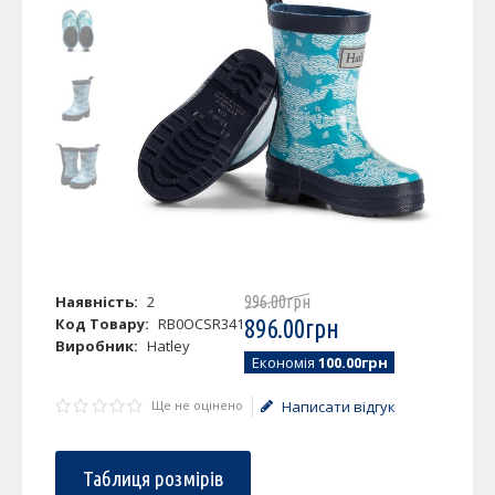
Наявність:
2
996
.
00
грн
Код Товару:
RB0OCSR341
896
.
00
грн
Виробник:
Hatley
Економія
100.00грн
Ще не оцінено
Написати відгук
Таблиця розмірів