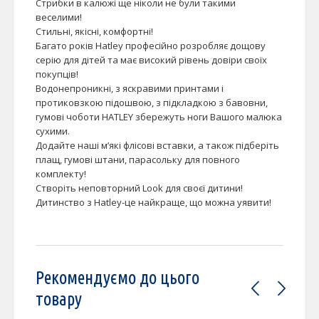
Стрибки в калюжі ще ніколи не були такими
веселими!
Стильні, якісні, комфортні!
Багато років Hatley професійно розробляє дощову
серію для дітей та має високий рівень довіри своїх
покупців!
Водонепроникні, з яскравими принтами і
протиковзкою підошвою, з підкладкою з бавовни,
гумові чоботи HATLEY збережуть ноги Вашого малюка
сухими.
Додайте наші м’які флісові вставки, а також підберіть
плащ, гумові штани, парасольку для повного
комплекту!
Створіть неповторний Look для своєї дитини!
Дитинство з Hatley-це найкраще, що можна уявити!
Рекомендуємо до цього
товару