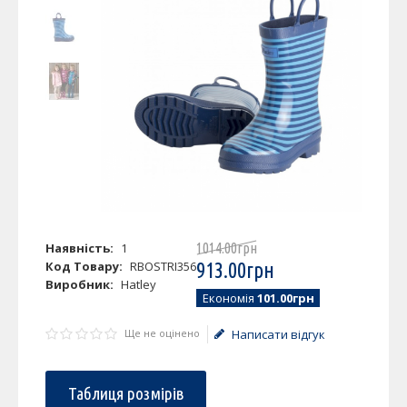
Наявність:
1
1014
.
00
грн
Код Товару:
RBOSTRI356
913
.
00
грн
Виробник:
Hatley
Економія
101.00грн
Ще не оцінено
Написати відгук
Таблиця розмірів