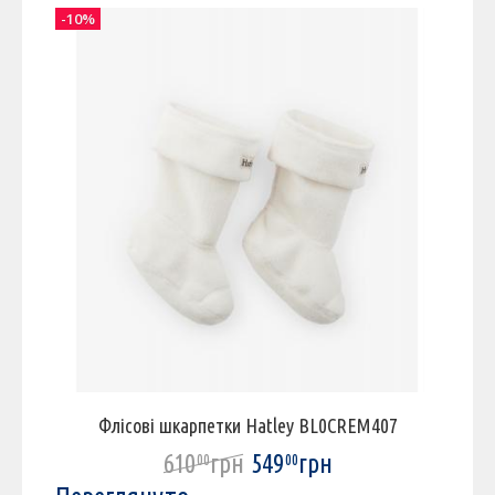
-10%
-
Флісові шкарпетки Hatley BL0CREM407
610
грн
549
грн
00
00