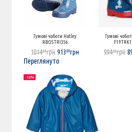
ley
Гумові чоботи Hatley
Гумові чобот
RBOSTRI356
F19TRK1
рн
1014
грн
913
грн
994
грн
8
00
00
00
Переглянуто
-10%