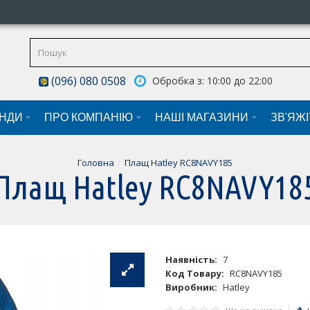
(096) 080 0508
Обробка з: 10:00 до 22:00
НДИ
ПРО КОМПАНІЮ
НАШI МАГАЗИНИ
ЗВ'ЯЖ
Головна
Плащ Hatley RC8NAVY185
Плащ Hatley RC8NAVY18
Наявність:
7
Код Товару:
RC8NAVY185
Виробник:
Hatley