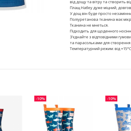
від дощу та вітру та створить в
Плащ Hatley дуже міцний, довгов
У дощ він буде просто незамінн
Поліуретанова тканина має мікро
Тканина не мнеться.
Підходить для щоденного носінн
З’єднайте з відповідними гумов
та парасольками для створення 
Температурний режим: від +15°C
-10%
-10%