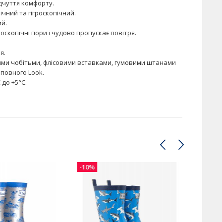
ідчуття комфорту.
ічний та гігроскопічний.
ий.
скопічні пори і чудово пропускає повітря.
я.
ими чобітьми, флісовими вставками, гумовими штанами
повного Look.
 до +5°C.
-10%
-10%