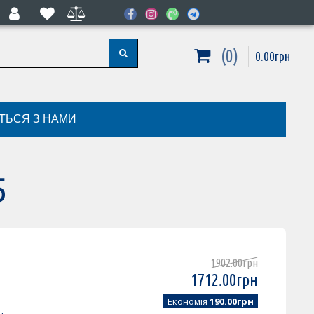
0
0
.
00
грн
ІТЬСЯ З НАМИ
5
1902
.
00
грн
1712
.
00
грн
Економія
190.00грн