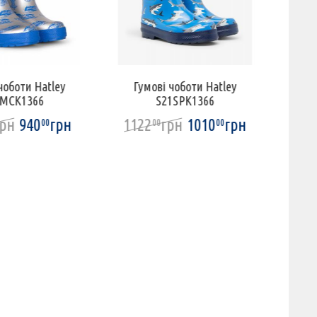
чоботи Hatley
Гумові чоботи Hatley
Гу
0MCK1366
S21SPK1366
грн
940
грн
1122
грн
1010
грн
96
00
00
00