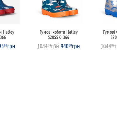
и Hatley
Гумові чоботи Hatley
Гумові 
366
S20SSK1366
S2
95
грн
1044
грн
940
грн
1044
00
00
00
00