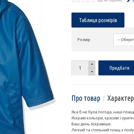
Ще не оцінено
Таблиця розмірів
Розмір
Придбати
Про товар
Характер
Яка б не була погода, наші плащі
Яскраві кольори, красиві і оригі
Ваш день яскравіше.
Легкий та стильний плащ з полі