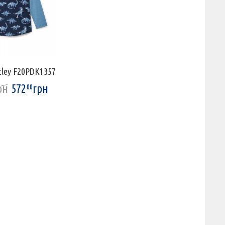
tley F20PDK1357
рн
572
грн
00