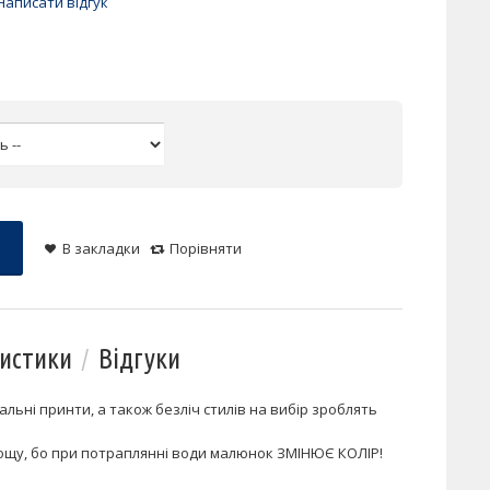
Написати відгук
В закладки
Порівняти
истики
Відгуки
нальні принти, а також безліч стилів на вибір зроблять
ощу, бо при потраплянні води малюнок ЗМІНЮЄ КОЛІР!