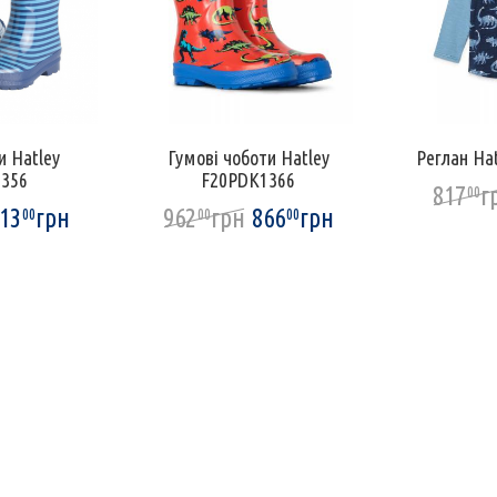
и Hatley
Гумові чоботи Hatley
Реглан Ha
356
F20PDK1366
817
г
00
13
грн
962
грн
866
грн
00
00
00