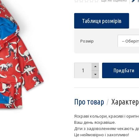
Ще не оцінено
Таблиця розмірів
Розмір
Придбати
Про товар
Характер
Яскраві кольори, красиві і оригі
Ваш день яскравіше.
Діти з задоволенням чекають д
Це неймовірно і захопливо!