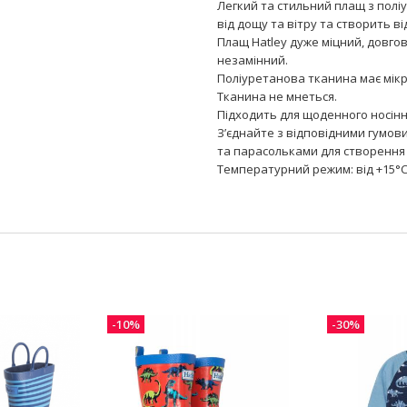
Легкий та стильний плащ з полі
від дощу та вітру та створить в
Плащ Hatley дуже міцний, довгов
незамінний.
Поліуретанова тканина має мікро
Тканина не мнеться.
Підходить для щоденного носінн
З’єднайте з відповідними гумов
та парасольками для створення 
Температурний режим: від +15°C
-10%
-30%