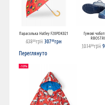
Парасолька Hatley F20PDK021
Гумові чобот
RBOSTRI
438
грн
307
грн
00
00
1014
грн
9
00
Переглянуто
-10%