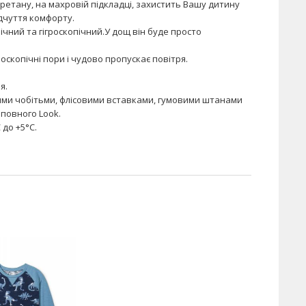
уретану, на махровій підкладці, захистить Вашу дитину
ідчуття комфорту.
ічний та гігроскопічний.У дощ він буде просто
скопічні пори і чудово пропускає повітря.
я.
ими чобітьми, флісовими вставками, гумовими штанами
повного Look.
 до +5°C.