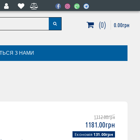
0
0
.
00
грн
ІТЬСЯ З НАМИ
7
1312
.
00
грн
1181
.
00
грн
Економія
131.00грн