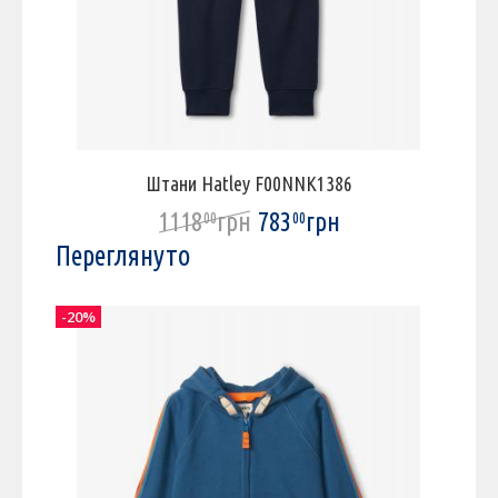
Штани Hatley F00NNK1386
1118
грн
783
грн
00
00
Переглянуто
-20%