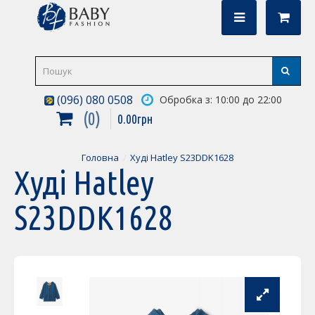
(096) 080 0508
Обробка з: 10:00 до 22:00
0
0
.
00
грн
Головна
Худі Hatley S23DDK1628
Худі Hatley
S23DDK1628