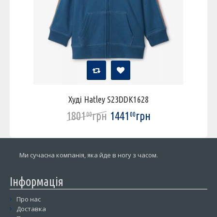
Худі Hatley S23DDK1628
1801
грн
1441
грн
00
00
Ми сучасна компанія, яка йде в ногу з часом.
Інформація
Про нас
Доставка