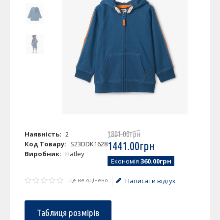
Наявність:
2
1801
.
00
грн
Код Товару:
S23DDK1628
1441
.
00
грн
Виробник:
Hatley
Економія
360.00грн
Ще не оцінено
Написати відгук
Таблиця розмірів