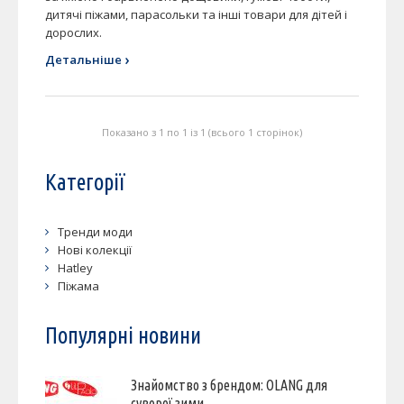
дитячі піжами, парасольки та інші товари для дітей і
дорослих.
›
Детальніше
Показано з 1 по 1 із 1 (всього 1 сторінок)
Категорії
Тренди моди
Нові колекції
Hatley
Піжама
Популярні новини
Знайомство з брендом: OLANG для
суворої зими