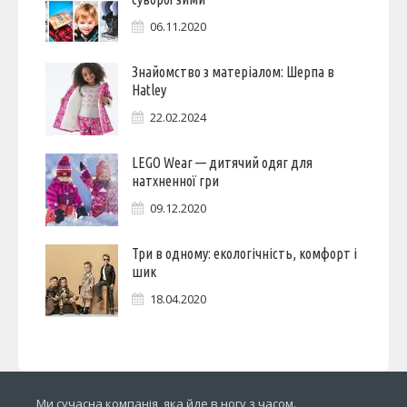
06.11.2020
Знайомство з матеріалом: Шерпа в
Hatley
22.02.2024
LEGO Wear — дитячий одяг для
натхненної гри
09.12.2020
Три в одному: екологічність, комфорт і
шик
18.04.2020
Ми сучасна компанія, яка йде в ногу з часом.