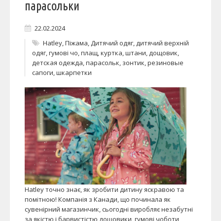
парасольки
22.02.2024
Hatley
,
Піжама
,
Дитячий одяг
,
дитячий верхній
одяг
,
гумові чо
,
плащ
,
куртка
,
штани
,
дощовик
,
детская одежда
,
парасольк
,
зонтик
,
резиновые
сапоги
,
шкарпетки
Hatley точно знає, як зробити дитину яскравою та
помітною! Компанія з Канади, що починала як
сувенірний магазинчик, сьогодні виробляє незабутні
за якістю і барвистістю дощовики, гумові чоботи,