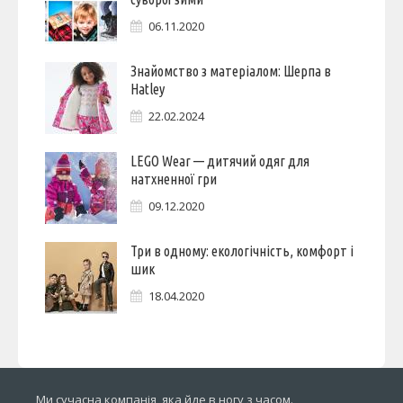
06.11.2020
Знайомство з матеріалом: Шерпа в
Hatley
22.02.2024
LEGO Wear — дитячий одяг для
натхненної гри
09.12.2020
Три в одному: екологічність, комфорт і
шик
18.04.2020
Ми сучасна компанія, яка йде в ногу з часом.