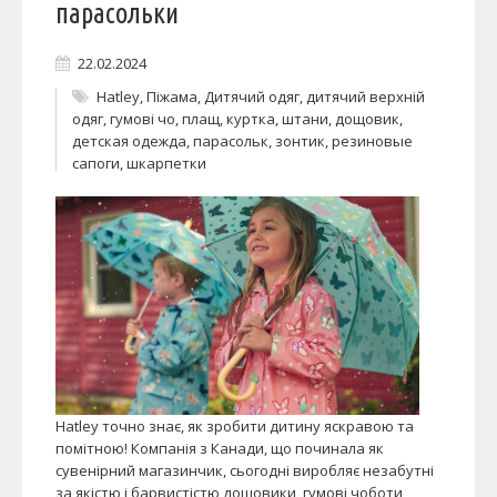
парасольки
22.02.2024
Hatley
,
Піжама
,
Дитячий одяг
,
дитячий верхній
одяг
,
гумові чо
,
плащ
,
куртка
,
штани
,
дощовик
,
детская одежда
,
парасольк
,
зонтик
,
резиновые
сапоги
,
шкарпетки
Hatley точно знає, як зробити дитину яскравою та
помітною! Компанія з Канади, що починала як
сувенірний магазинчик, сьогодні виробляє незабутні
за якістю і барвистістю дощовики, гумові чоботи,