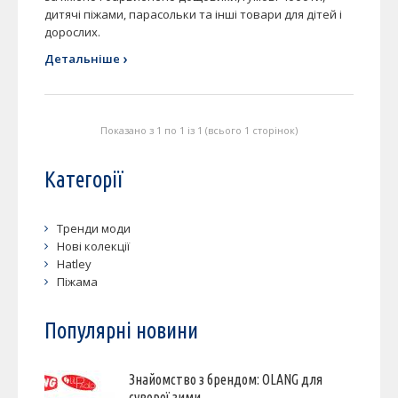
дитячі піжами, парасольки та інші товари для дітей і
дорослих.
›
Детальніше
Показано з 1 по 1 із 1 (всього 1 сторінок)
Категорії
Тренди моди
Нові колекції
Hatley
Піжама
Популярні новини
Знайомство з брендом: OLANG для
суворої зими