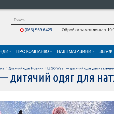
(063) 569 6429
Обробка замовлень: з 10:0
НДИ
ПРО КОМПАНІЮ
НАШI МАГАЗИНИ
ЗВ'ЯЖ
вна
Дитячий одяг Новини
LEGO Wear — дитячий одяг для натхненн
— дитячий одяг для нат