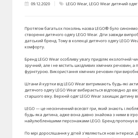
09.12.2020
LEGO Wear
,
LEGO Wear дитячий одяг
Протягом багатьох поколінь назва LEGO® було синонімом 
створенні дитячого одягу LEGO Wear. Діти завжди випроб
датський бренд. Тому в колекції дитячого одягу LEGO Wea
комфорту.
Бренд LEGO Wear особливу увагу приділяє екологічній чис
зручний, але і не містить шкідливих хімічних речовин, а
фурнітурою. Використання хімічних речовин при виробни
Штани й куртки від LEGO Wear витримають будь-які активн
дитячого одягу LEGO Wear вибирається відповідно до віку
старшого віку. Верхній одяг LEGO Wear захищає дитину 
LEGO — це нескінченний всесвіт гри, який знають і люблять
будь-яка дитина, адже вона давно знайома з ними в ігров
найулюбленішими персонажами LEGO. Бренд пропонує вел
По мірі дорослішання у дітей з'являються нові інтереси.