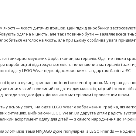
якості — якості дитячих іграшок. Цей підхід виробники застосовують
овують одяг на міцність, але так і повинно бути — заявляє всесвітнь
r робиться наголос на якість, але при цьому особлива увага приділяє
тоті використовуваних фарб, тканин, матеріалів. Одяг не тільки крас
 при виробництві відстежується якість починаючи з матеріалів і закін
цтві одягу LEGO Wear відповідає жорстким стандартам Данії та ЄС.
і ігри на вулиці, тривале носіння і численні прання. Матеріал для п
 дитини: м'який і приємний на дотик для малюків, міцний і зносостійк
від негоди завдяки функціональним матеріалам і проклеєним швам.
 у всьому світі, і на одязі LEGO Wear є зображення і графіка, які легк
их ситуаціях. Вибираючи LEGO Wear, Ви даруєте дітям радість зустріч
икий асортимент одягу для дітей — з самого народження до 14 рокі
 Для хлопчиків тема NINJAGO дуже популярна, а LEGO Friends — модний