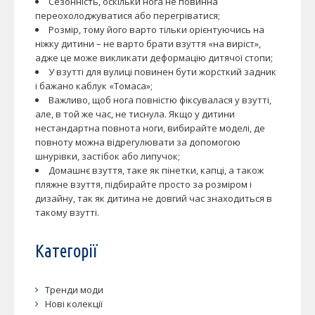
Сезонність, оскільки нога не повинна
переохолоджуватися або перегріватися;
Розмір, тому його варто тільки орієнтуючись на
ніжку дитини – не варто брати взуття «на виріст»,
адже це може викликати деформацію дитячої стопи;
У взутті для вулиці повинен бути жорсткий задник
і бажано каблук «Томаса»;
Важливо, щоб нога повністю фіксувалася у взутті,
але, в той же час, не тиснула. Якщо у дитини
нестандартна повнота ноги, вибирайте моделі, де
повноту можна відрегулювати за допомогою
шнурівки, застібок або липучок;
Домашнє взуття, таке як пінетки, капці, а також
пляжне взуття, підбирайте просто за розміром і
дизайну, так як дитина не довгий час знаходиться в
такому взутті.
Категорії
Тренди моди
Нові колекції