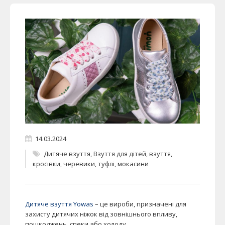
14.03.2024
Дитяче взуття
,
Взуття для дітей
,
взуття
,
кросівки
,
черевики
,
туфлі
,
мокасини
Дитяче взуття Yowas
– це вироби, призначені для
захисту дитячих ніжок від зовнішнього впливу,
пошкоджень, спеки або холоду.