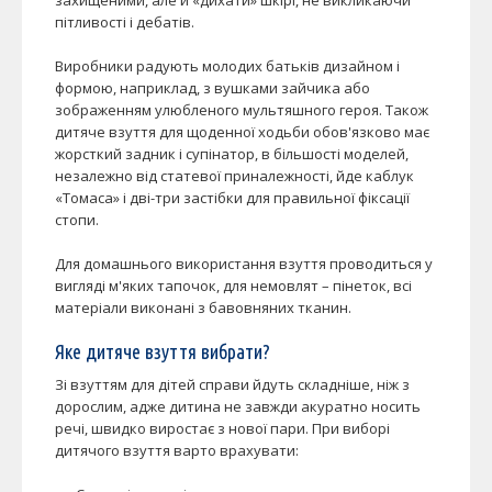
пітливості і дебатів.
Виробники радують молодих батьків дизайном і
формою, наприклад, з вушками зайчика або
зображенням улюбленого мультяшного героя. Також
дитяче взуття для щоденної ходьби обов'язково має
жорсткий задник і супінатор, в більшості моделей,
незалежно від статевої приналежності, йде каблук
«Томаса» і дві-три застібки для правильної фіксації
стопи.
Для домашнього використання взуття проводиться у
вигляді м'яких тапочок, для немовлят – пінеток, всі
матеріали виконані з бавовняних тканин.
Яке дитяче взуття вибрати?
Зі взуттям для дітей справи йдуть складніше, ніж з
дорослим, адже дитина не завжди акуратно носить
речі, швидко виростає з нової пари. При виборі
дитячого взуття варто врахувати: