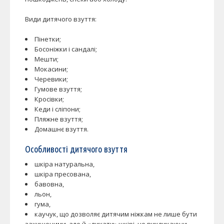
Види дитячого взуття:
Пінетки;
Босоніжки і сандалі;
Мешти;
Мокасини;
Черевики;
Гумове взуття;
Кросівки;
Кеди і сліпони;
Пляжне взуття;
Домашнє взуття.
Особливості дитячого взуття
шкіра натуральна,
шкіра пресована,
бавовна,
льон,
гума,
каучук, що дозволяє дитячим ніжкам не лише бути
захищеними, але й «дихати» шкірі, не викликаючи