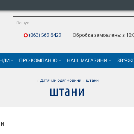
(063) 569 6429
Обробка замовлень: з 10:0
НДИ
ПРО КОМПАНІЮ
НАШI МАГАЗИНИ
ЗВ'ЯЖ
Дитячий одяг Новини
штани
штани
ки