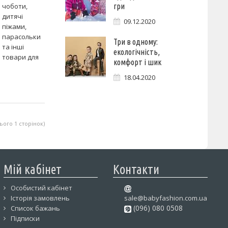
чоботи,
гри
дитячі
09.12.2020
піжами,
парасольки
Три в одному:
та інші
екологічність,
товари для
комфорт і шик
18.04.2020
сього 1 сторінок)
Мій кабінет
Контакти
Особистий кабінет
Історія замовлень
sale@babyfashion.com.ua
(096) 080 0508
Список бажань
Підписки