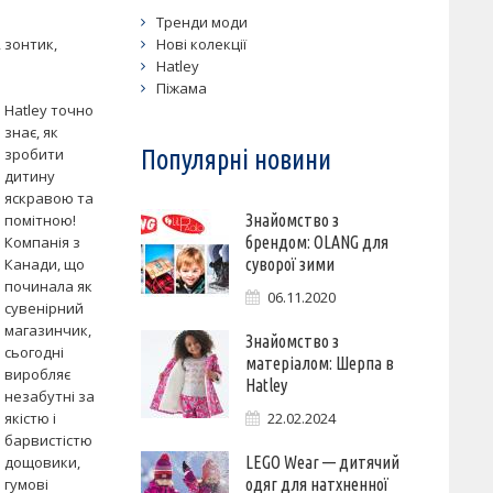
Тренди моди
,
зонтик
,
Нові колекції
Hatley
Піжама
Hatley точно
знає, як
зробити
Популярні новини
дитину
яскравою та
помітною!
Знайомство з
Компанія з
брендом: OLANG для
Канади, що
суворої зими
починала як
06.11.2020
сувенірний
магазинчик,
Знайомство з
сьогодні
матеріалом: Шерпа в
виробляє
Hatley
незабутні за
якістю і
22.02.2024
барвистістю
дощовики,
LEGO Wear — дитячий
гумові
одяг для натхненної