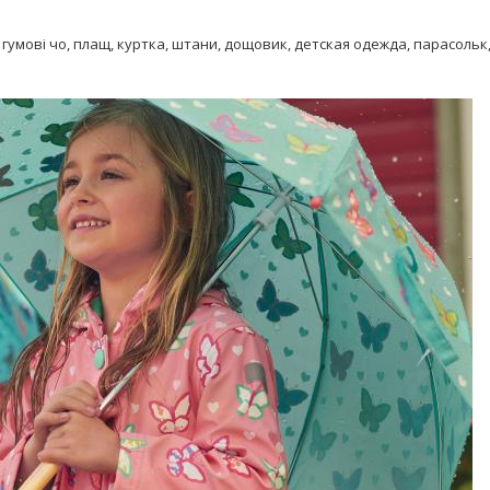
,
гумові чо
,
плащ
,
куртка
,
штани
,
дощовик
,
детская одежда
,
парасольк