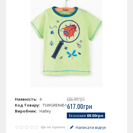
Наявність:
4
686
.
00
грн
Код Товару:
TSWGREN451
617
.
00
грн
Виробник:
Hatley
Економія
69.00грн
Ще не оцінено
Написати відгук