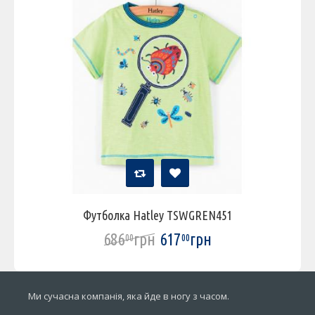
Футболка Hatley TSWGREN451
686
грн
617
грн
00
00
Ми сучасна компанія, яка йде в ногу з часом.