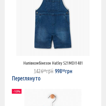
Напівкомбінезон Hatley S21MDI1481
1426
грн
998
грн
00
00
Переглянуто
-10%