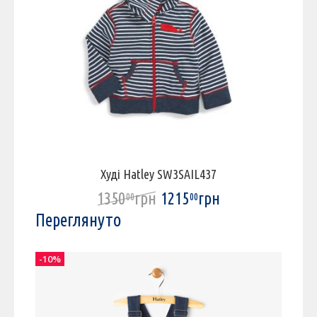
Худі Hatley SW3SAIL437
1350
грн
1215
грн
00
00
Переглянуто
-10%