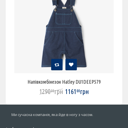
Напівкомбінезон Hatley DU1DEEP579
1290
грн
1161
грн
00
00
Ми сучасна компанія, яка йде в ногу з часом.