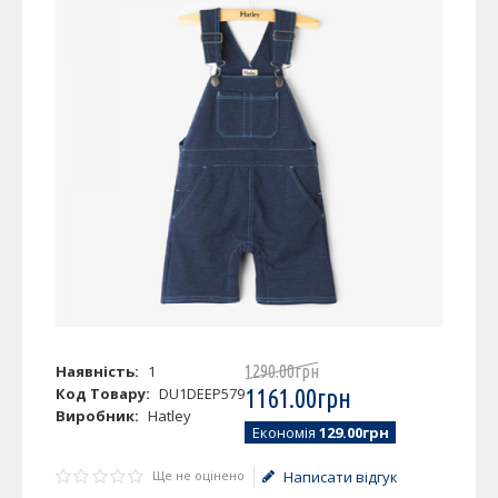
Наявність:
1
1290
.
00
грн
Код Товару:
DU1DEEP579
1161
.
00
грн
Виробник:
Hatley
Економія
129.00грн
Ще не оцінено
Написати відгук