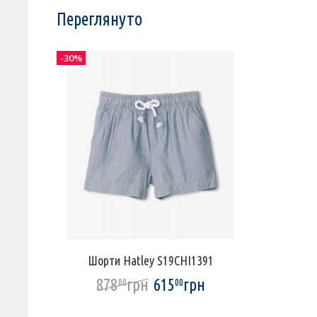
Переглянуто
-30%
Шорти Hatley S19CHI1391
878
грн
615
грн
00
00