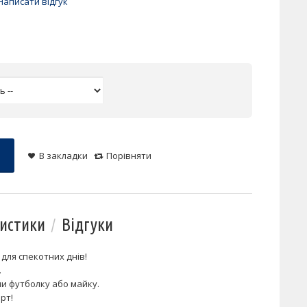
Написати відгук
В закладки
Порівняти
истики
Відгуки
 для спекотних днів!
.
ши футболку або майку.
орт!