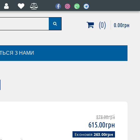
0
0
.
00
грн
ІТЬСЯ З НАМИ
1
878
.
00
грн
615
.
00
грн
Економія
263.00грн