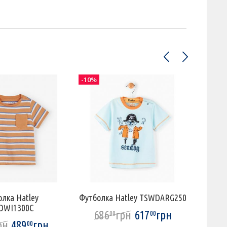
-10%
-10%
лка Hatley
Футболка Hatley TSWDARG250
OWI1300C
686
грн
617
грн
00
00
рн
489
грн
75
00