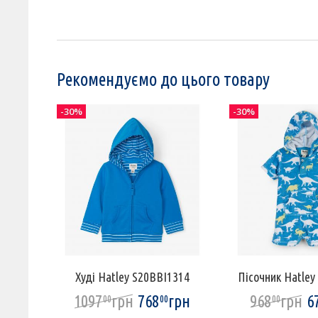
Рекомендуємо до цього товару
-30%
-30%
WI1519
Худі Hatley S20BBI1314
Пісочник Hatley
грн
1097
грн
768
грн
968
грн
6
00
00
00