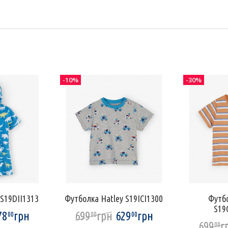
-10%
-30%
 S19DII1313
Футболка Hatley S19ICI1300
Футбо
S19
78
грн
699
грн
629
грн
00
00
00
699
г
00