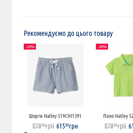
Рекомендуємо до цього товару
-30%
-30%
Шорти Hatley S19CHI1391
Поло Hatley S
878
грн
615
грн
878
грн
6
00
00
00