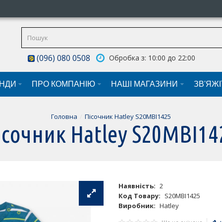
(096) 080 0508
Обробка з: 10:00 до 22:00
НДИ
ПРО КОМПАНІЮ
НАШI МАГАЗИНИ
ЗВ'ЯЖ
Головна
Пісочник Hatley S20MBI1425
ісочник Hatley S20MBI14
Наявність:
2
Код Товару:
S20MBI1425
Виробник:
Hatley