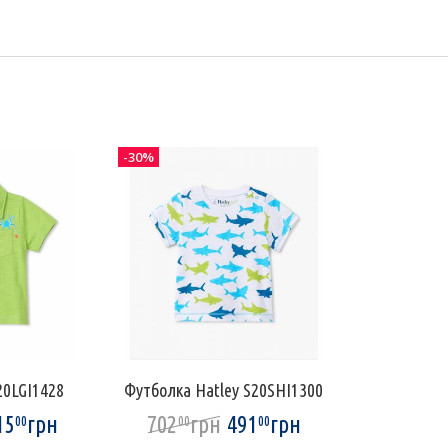
-30%
20LGI1428
Футболка Hatley S20SHI1300
15
грн
702
грн
491
грн
00
00
00