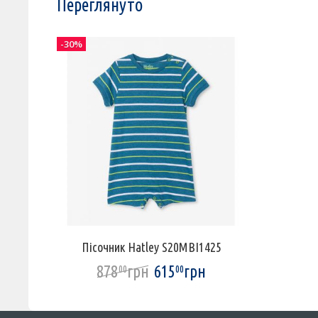
Переглянуто
-30%
Пісочник Hatley S20MBI1425
878
грн
615
грн
00
00