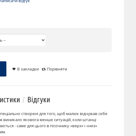
Написати відгук
В закладки
Порівняти
истики
Відгуки
 спеціально створені для того, щоб малюк відчував себе
ж виникало якомога менше ситуацій, коли штанці
ться - саме для цього в пісочнику «верх» і «низ»
им.