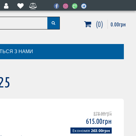
0
0
.
00
грн
ІТЬСЯ З НАМИ
25
878
.
00
грн
615
.
00
грн
Економія
263.00грн