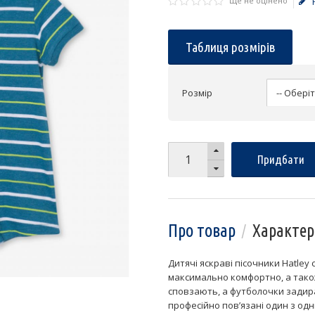
Ще не оцінено
Таблиця розмірів
Розмір
Придбати
Про товар
Характер
Дитячі яскраві пісочники Hatley
максимально комфортно, а тако
сповзають, а футболочки задираю
професійно пов’язані один з одн