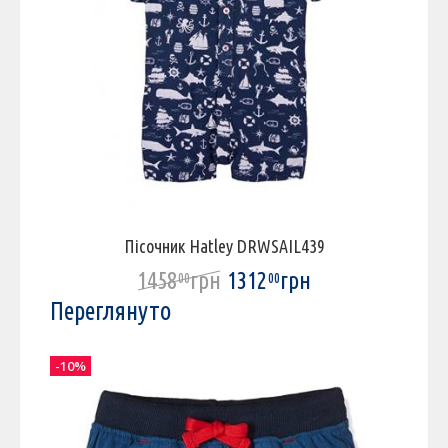
Пісочник Hatley DRWSAIL439
1458
грн
1312
грн
00
00
Переглянуто
-10%