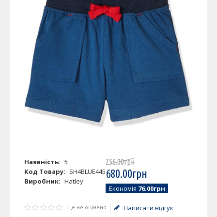
Наявність:
5
756
.
00
грн
Код Товару:
SH4BLUE445
680
.
00
грн
Виробник:
Hatley
Економія
76.00грн
Ще не оцінено
Написати відгук