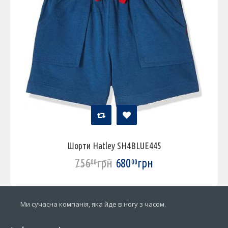
Шорти Hatley SH4BLUE445
756
грн
680
грн
00
00
Ми сучасна компанія, яка йде в ногу з часом.