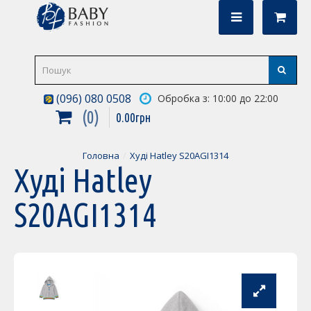
(096) 080 0508
Обробка з: 10:00 до 22:00
0
0
.
00
грн
Головна
Худі Hatley S20AGI1314
Худі Hatley
S20AGI1314