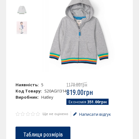
Наявність:
5
1170
.
00
грн
Код Товару:
S20AGI1314
819
.
00
грн
Виробник:
Hatley
Економія
351.00грн
Ще не оцінено
Написати відгук
Таблиця розмірів