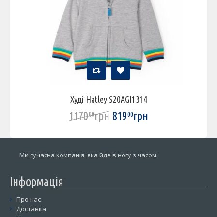
Худі Hatley S20AGI1314
1170
грн
819
грн
00
00
Ми сучасна компанія, яка йде в ногу з часом.
Інформація
Про нас
Доставка