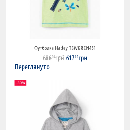
Футболка Hatley TSWGREN451
686
грн
617
грн
00
00
Переглянуто
-30%